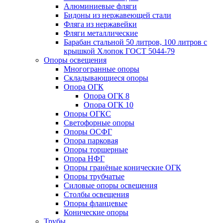
Алюминиевые фляги
Бидоны из нержавеющей стали
Фляга из нержавейки
Фляги металлические
Барабан стальной 50 литров, 100 литров с
крышкой Хлопок ГОСТ 5044-79
Опоры освещения
Многогранные опоры
Складывающиеся опоры
Опора ОГК
Опора ОГК 8
Опора ОГК 10
Опоры ОГКС
Светофорные опоры
Опоры ОСФГ
Опора парковая
Опоры торшерные
Опора НФГ
Опоры гранёные конические ОГК
Опоры трубчатые
Силовые опоры освещения
Столбы освещения
Опоры фланцевые
Конические опоры
Трубы