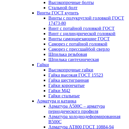
Высокопрочные болты
Стальной болт
Винты ГОСТ купить
Винты с полукруглой головкой ГОСТ
17473-80
Винт с потайной головкой ГОСТ
Винт с цилиндрической головкой
Винты самонарезающие ГОСТ
Саморез с потайной головкой
Саморез с прессшайбой сверло
Шпилька резьбовая
Шпилька сантехническая
Гайки
Высокопрочные гайки
Гайка высокая ГОСТ 15523
Гайка шестигранная
Гайки корончатые
Гайки М42
Гайки стальные
Арматура и катанка
Арматура А500С – арматура
периодического профиля
Арматура холоднодеформированная
В500С
Арматура АТ800 ГОСТ 10884-94