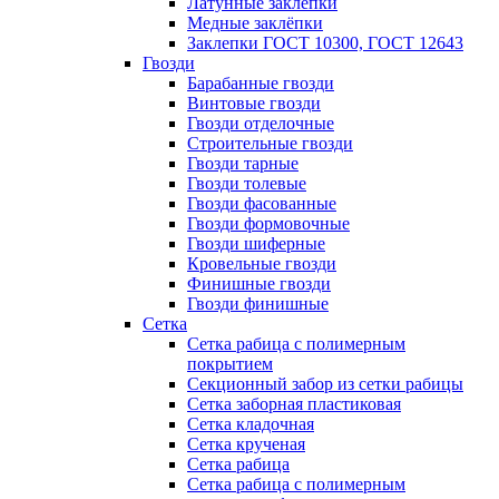
Латунные заклепки
Медные заклёпки
Заклепки ГОСТ 10300, ГОСТ 12643
Гвозди
Барабанные гвозди
Винтовые гвозди
Гвозди отделочные
Строительные гвозди
Гвозди тарные
Гвозди толевые
Гвозди фасованные
Гвозди формовочные
Гвозди шиферные
Кровельные гвозди
Финишные гвозди
Гвозди финишные
Сетка
Сетка рабица с полимерным
покрытием
Секционный забор из сетки рабицы
Сетка заборная пластиковая
Сетка кладочная
Сетка крученая
Сетка рабица
Сетка рабица с полимерным