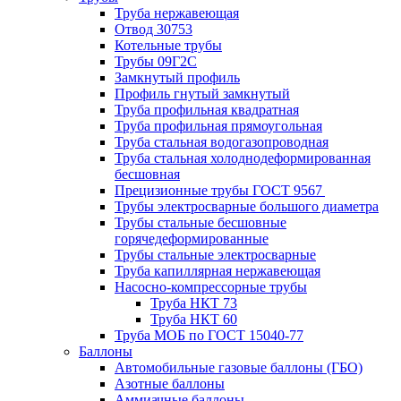
Труба нержавеющая
Отвод 30753
Котельные трубы
Трубы 09Г2С
Замкнутый профиль
Профиль гнутый замкнутый
Труба профильная квадратная
Труба профильная прямоугольная
Труба стальная водогазопроводная
Труба стальная холоднодеформированная
бесшовная
Прецизионные трубы ГОСТ 9567
Трубы электросварные большого диаметра
Трубы стальные бесшовные
горячедеформированные
Трубы стальные электросварные
Труба капиллярная нержавеющая
Насосно-компрессорные трубы
Труба НКТ 73
Труба НКТ 60
Труба МОБ по ГОСТ 15040-77
Баллоны
Автомобильные газовые баллоны (ГБО)
Азотные баллоны
Аммиачные баллоны