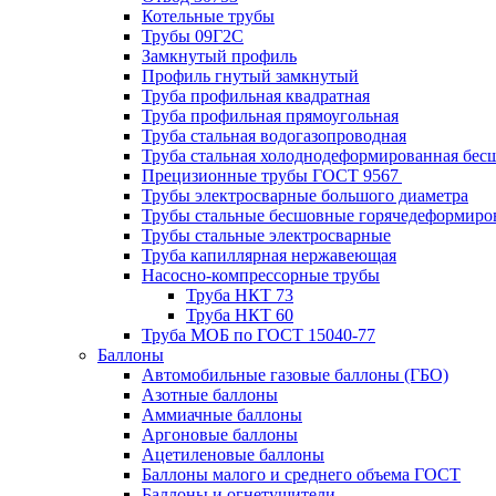
Котельные трубы
Трубы 09Г2С
Замкнутый профиль
Профиль гнутый замкнутый
Труба профильная квадратная
Труба профильная прямоугольная
Труба стальная водогазопроводная
Труба стальная холоднодеформированная бес
Прецизионные трубы ГОСТ 9567
Трубы электросварные большого диаметра
Трубы стальные бесшовные горячедеформиро
Трубы стальные электросварные
Труба капиллярная нержавеющая
Насосно-компрессорные трубы
Труба НКТ 73
Труба НКТ 60
Труба МОБ по ГОСТ 15040-77
Баллоны
Автомобильные газовые баллоны (ГБО)
Азотные баллоны
Аммиачные баллоны
Аргоновые баллоны
Ацетиленовые баллоны
Баллоны малого и среднего объема ГОСТ
Баллоны и огнетушители