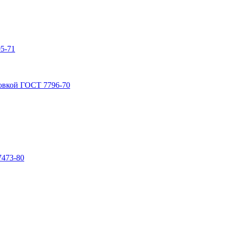
5-71
овкой ГОСТ 7796-70
7473-80