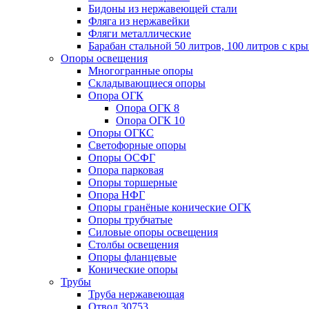
Бидоны из нержавеющей стали
Фляга из нержавейки
Фляги металлические
Барабан стальной 50 литров, 100 литров с к
Опоры освещения
Многогранные опоры
Складывающиеся опоры
Опора ОГК
Опора ОГК 8
Опора ОГК 10
Опоры ОГКС
Светофорные опоры
Опоры ОСФГ
Опора парковая
Опоры торшерные
Опора НФГ
Опоры гранёные конические ОГК
Опоры трубчатые
Силовые опоры освещения
Столбы освещения
Опоры фланцевые
Конические опоры
Трубы
Труба нержавеющая
Отвод 30753