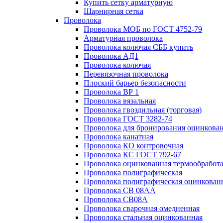
Купить сетку арматурную
Шарнирная сетка
Проволока
Проволока МОБ по ГОСТ 4752-79
Арматурная проволока
Проволока колючая СББ купить
Проволока АД1
Проволока колючая
Перевязочная проволока
Плоский барьер безопасности
Проволока ВР 1
Проволока вязальная
Проволока гвоздильная (торговая)
Проволока ГОСТ 3282-74
Проволока для бронирования оцинкова
Проволока канатная
Проволока КО контровочная
Проволока КС ГОСТ 792-67
Проволока оцинкованная термообработ
Проволока полиграфическая
Проволока полиграфическая оцинкован
Проволока СВ 08АА
Проволока СВ08А
Проволока сварочная омедненная
Проволока стальная оцинкованная