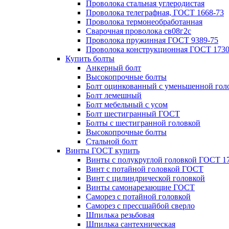
Проволока стальная углеродистая
Проволока телеграфная, ГОСТ 1668-73
Проволока термонеобработанная
Сварочная проволока св08г2с
Проволока пружинная ГОСТ 9389-75
Проволока конструкционная ГОСТ 1730
Купить болты
Анкерный болт
Высокопрочные болты
Болт оцинкованный с уменьшенной гол
Болт лемешный
Болт мебельный с усом
Болт шестигранный ГОСТ
Болты с шестигранной головкой
Высокопрочные болты
Стальной болт
Винты ГОСТ купить
Винты с полукруглой головкой ГОСТ 1
Винт с потайной головкой ГОСТ
Винт с цилиндрической головкой
Винты самонарезающие ГОСТ
Саморез с потайной головкой
Саморез с прессшайбой сверло
Шпилька резьбовая
Шпилька сантехническая