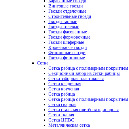
Барабанные гвозди
Винтовые гвозди
Гвозди отделочные
Строительные гвозди
Гвозди тарные
Гвозди толевые
Гвозди фасованные
Гвозди формовочные
Гвозди шиферные
Кровельные гвозди
Финишные гвозди
Гвозди финишные
Сетка
Сетка рабица с полимерным покрытием
Секционный забор из сетки рабицы
Сетка заборная пластиковая
Сетка кладочная
Сетка крученая
Сетка рабица
Сетка рабица с полимерным покрытием
Сетка сварная
Сетка стальная плетёная одинарная
Сетка тканая
Сетка ЦПВС
Металлическая сетка