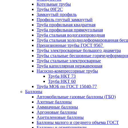
Котельные трубы
Трубы 09Г2С
Замкнутый профиль
Профиль гнутый замкнутый
Труба профильная квадратная
Труба профильная прямоугольная
Труба стальная водогазопроводная
Труба стальная холоднодеформированная бес
Прецизионные трубы ГОСТ 9567
Трубы электросварные большого диаметра
Трубы стальные бесшовные горячедеформиро
Трубы стальные электросварные
Труба капиллярная нержавеющая
Насосно-компрессорные трубы
Труба НКТ 73
Труба НКТ 60
Труба МОБ по ГОСТ 15040-77
Баллоны
Автомобильные газовые баллоны (ГБО)
Азотные баллоны
Аммиачные баллоны
Аргоновые баллоны
Ацетиленовые баллоны
Баллоны малого и среднего объема ГОСТ
Баллоны и огнетушители