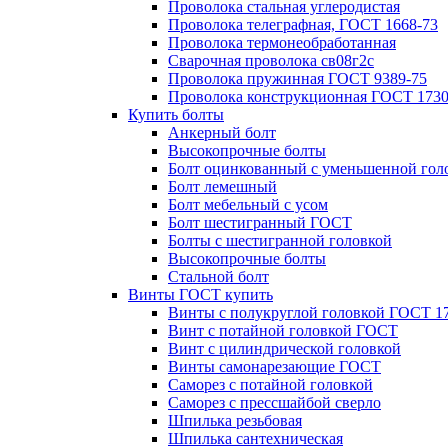
Проволока стальная углеродистая
Проволока телеграфная, ГОСТ 1668-73
Проволока термонеобработанная
Сварочная проволока св08г2с
Проволока пружинная ГОСТ 9389-75
Проволока конструкционная ГОСТ 1730
Купить болты
Анкерный болт
Высокопрочные болты
Болт оцинкованный с уменьшенной гол
Болт лемешный
Болт мебельный с усом
Болт шестигранный ГОСТ
Болты с шестигранной головкой
Высокопрочные болты
Стальной болт
Винты ГОСТ купить
Винты с полукруглой головкой ГОСТ 1
Винт с потайной головкой ГОСТ
Винт с цилиндрической головкой
Винты самонарезающие ГОСТ
Саморез с потайной головкой
Саморез с прессшайбой сверло
Шпилька резьбовая
Шпилька сантехническая