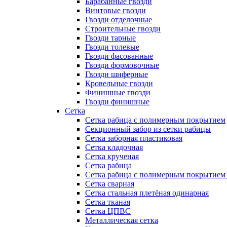
Барабанные гвозди
Винтовые гвозди
Гвозди отделочные
Строительные гвозди
Гвозди тарные
Гвозди толевые
Гвозди фасованные
Гвозди формовочные
Гвозди шиферные
Кровельные гвозди
Финишные гвозди
Гвозди финишные
Сетка
Сетка рабица с полимерным покрытием
Секционный забор из сетки рабицы
Сетка заборная пластиковая
Сетка кладочная
Сетка крученая
Сетка рабица
Сетка рабица с полимерным покрытием
Сетка сварная
Сетка стальная плетёная одинарная
Сетка тканая
Сетка ЦПВС
Металлическая сетка