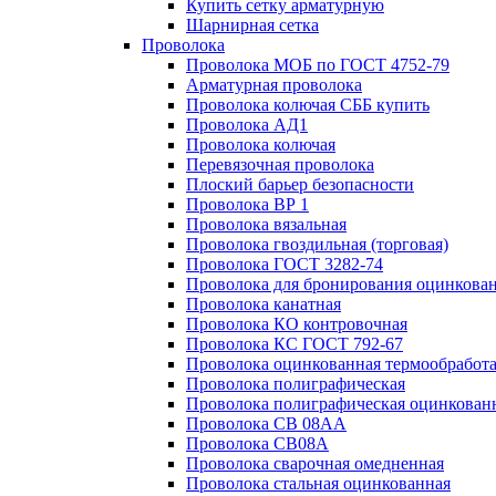
Купить сетку арматурную
Шарнирная сетка
Проволока
Проволока МОБ по ГОСТ 4752-79
Арматурная проволока
Проволока колючая СББ купить
Проволока АД1
Проволока колючая
Перевязочная проволока
Плоский барьер безопасности
Проволока ВР 1
Проволока вязальная
Проволока гвоздильная (торговая)
Проволока ГОСТ 3282-74
Проволока для бронирования оцинкова
Проволока канатная
Проволока КО контровочная
Проволока КС ГОСТ 792-67
Проволока оцинкованная термообработ
Проволока полиграфическая
Проволока полиграфическая оцинкован
Проволока СВ 08АА
Проволока СВ08А
Проволока сварочная омедненная
Проволока стальная оцинкованная