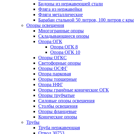
Бидоны из нержавеющей стали
Фляга из нержавейки
Фляги металлические
Барабан стальной 50 литров, 100 литров с к
Опоры освещения
Многогранные опоры
Складывающиеся опоры
Опора ОГК
Опора ОГК 8
Опора ОГК 10
Опоры ОГКС
Светофорные опоры
Опоры ОСФГ
Опора парковая
Опоры торшерные
Опора НФГ
Опоры гранёные конические ОГК
Опоры трубчатые
Силовые опоры освещения
Столбы освещения
Опоры фланцевые
Конические опоры
Трубы
Труба нержавеющая
Отвод 30753