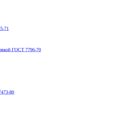
5-71
овкой ГОСТ 7796-70
7473-80