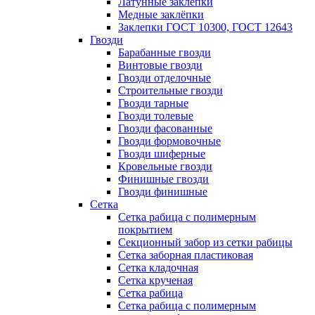
Латунные заклепки
Медные заклёпки
Заклепки ГОСТ 10300, ГОСТ 12643
Гвозди
Барабанные гвозди
Винтовые гвозди
Гвозди отделочные
Строительные гвозди
Гвозди тарные
Гвозди толевые
Гвозди фасованные
Гвозди формовочные
Гвозди шиферные
Кровельные гвозди
Финишные гвозди
Гвозди финишные
Сетка
Сетка рабица с полимерным
покрытием
Секционный забор из сетки рабицы
Сетка заборная пластиковая
Сетка кладочная
Сетка крученая
Сетка рабица
Сетка рабица с полимерным