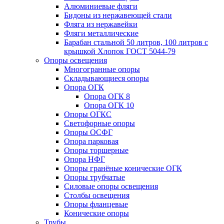
Алюминиевые фляги
Бидоны из нержавеющей стали
Фляга из нержавейки
Фляги металлические
Барабан стальной 50 литров, 100 литров с
крышкой Хлопок ГОСТ 5044-79
Опоры освещения
Многогранные опоры
Складывающиеся опоры
Опора ОГК
Опора ОГК 8
Опора ОГК 10
Опоры ОГКС
Светофорные опоры
Опоры ОСФГ
Опора парковая
Опоры торшерные
Опора НФГ
Опоры гранёные конические ОГК
Опоры трубчатые
Силовые опоры освещения
Столбы освещения
Опоры фланцевые
Конические опоры
Трубы