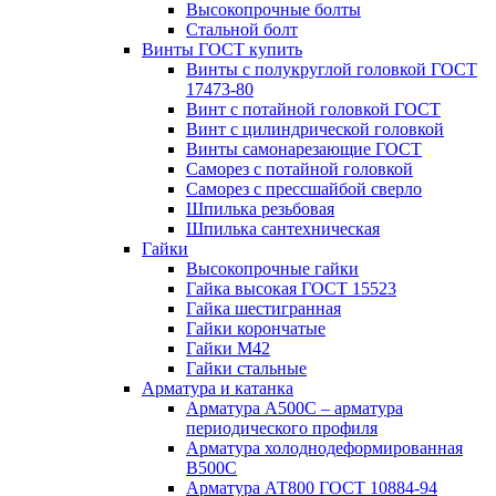
Высокопрочные болты
Стальной болт
Винты ГОСТ купить
Винты с полукруглой головкой ГОСТ
17473-80
Винт с потайной головкой ГОСТ
Винт с цилиндрической головкой
Винты самонарезающие ГОСТ
Саморез с потайной головкой
Саморез с прессшайбой сверло
Шпилька резьбовая
Шпилька сантехническая
Гайки
Высокопрочные гайки
Гайка высокая ГОСТ 15523
Гайка шестигранная
Гайки корончатые
Гайки М42
Гайки стальные
Арматура и катанка
Арматура А500С – арматура
периодического профиля
Арматура холоднодеформированная
В500С
Арматура АТ800 ГОСТ 10884-94