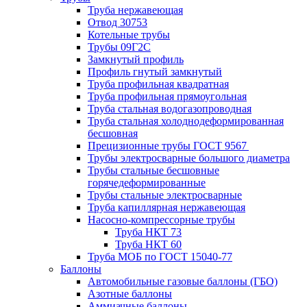
Труба нержавеющая
Отвод 30753
Котельные трубы
Трубы 09Г2С
Замкнутый профиль
Профиль гнутый замкнутый
Труба профильная квадратная
Труба профильная прямоугольная
Труба стальная водогазопроводная
Труба стальная холоднодеформированная
бесшовная
Прецизионные трубы ГОСТ 9567
Трубы электросварные большого диаметра
Трубы стальные бесшовные
горячедеформированные
Трубы стальные электросварные
Труба капиллярная нержавеющая
Насосно-компрессорные трубы
Труба НКТ 73
Труба НКТ 60
Труба МОБ по ГОСТ 15040-77
Баллоны
Автомобильные газовые баллоны (ГБО)
Азотные баллоны
Аммиачные баллоны