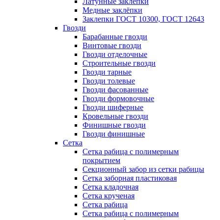
Латунные заклепки
Медные заклёпки
Заклепки ГОСТ 10300, ГОСТ 12643
Гвозди
Барабанные гвозди
Винтовые гвозди
Гвозди отделочные
Строительные гвозди
Гвозди тарные
Гвозди толевые
Гвозди фасованные
Гвозди формовочные
Гвозди шиферные
Кровельные гвозди
Финишные гвозди
Гвозди финишные
Сетка
Сетка рабица с полимерным
покрытием
Секционный забор из сетки рабицы
Сетка заборная пластиковая
Сетка кладочная
Сетка крученая
Сетка рабица
Сетка рабица с полимерным