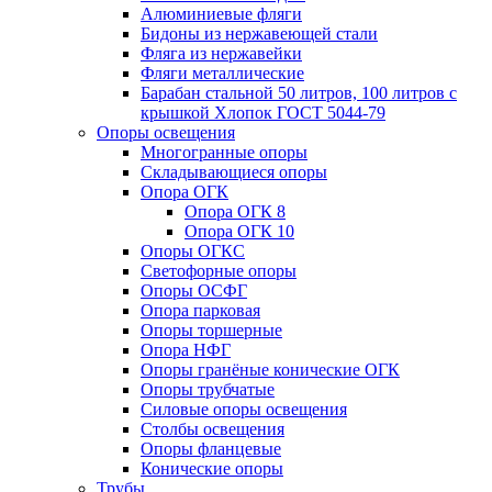
Алюминиевые фляги
Бидоны из нержавеющей стали
Фляга из нержавейки
Фляги металлические
Барабан стальной 50 литров, 100 литров с
крышкой Хлопок ГОСТ 5044-79
Опоры освещения
Многогранные опоры
Складывающиеся опоры
Опора ОГК
Опора ОГК 8
Опора ОГК 10
Опоры ОГКС
Светофорные опоры
Опоры ОСФГ
Опора парковая
Опоры торшерные
Опора НФГ
Опоры гранёные конические ОГК
Опоры трубчатые
Силовые опоры освещения
Столбы освещения
Опоры фланцевые
Конические опоры
Трубы