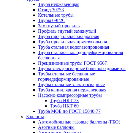
Труба нержавеющая
Отвод 30753
Котельные трубы
Трубы 09Г2С
Замкнутый профиль
Профиль гнутый замкнутый
Труба профильная квадратная
Труба профильная прямоугольная
Труба стальная водогазопроводная
Труба стальная холоднодеформированная
бесшовная
Прецизионные трубы ГОСТ 9567
Трубы электросварные большого диаметра
Трубы стальные бесшовные
горячедеформированные
Трубы стальные электросварные
Труба капиллярная нержавеющая
Насосно-компрессорные трубы
Труба НКТ 73
Труба НКТ 60
Труба МОБ по ГОСТ 15040-77
Баллоны
Автомобильные газовые баллоны (ГБО)
Азотные баллоны
Аммиачные баллоны