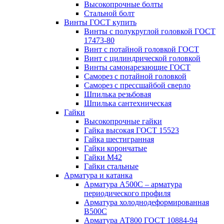
Высокопрочные болты
Стальной болт
Винты ГОСТ купить
Винты с полукруглой головкой ГОСТ
17473-80
Винт с потайной головкой ГОСТ
Винт с цилиндрической головкой
Винты самонарезающие ГОСТ
Саморез с потайной головкой
Саморез с прессшайбой сверло
Шпилька резьбовая
Шпилька сантехническая
Гайки
Высокопрочные гайки
Гайка высокая ГОСТ 15523
Гайка шестигранная
Гайки корончатые
Гайки М42
Гайки стальные
Арматура и катанка
Арматура А500С – арматура
периодического профиля
Арматура холоднодеформированная
В500С
Арматура АТ800 ГОСТ 10884-94