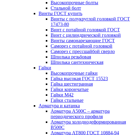
Высокопрочные болты
Стальной болт
Винты ГОСТ купить
Винты с полукруглой головкой ГОСТ
17473-80
Винт с потайной головкой ГОСТ
Винт с цилиндрической головкой
Винты самонарезающие ГОСТ
Саморез с потайной головкой
Саморез с прессшайбой сверло
Шпилька резьбовая
Шпилька сантехническая
Гайки
Высокопрочные гайки
Гайка высокая ГОСТ 15523
Гайка шестигранная
Гайки корончатые
Гайки М42
Гайки стальные
Арматура и катанка
Арматура А500С – арматура
периодического профиля
Арматура холоднодеформированная
В500С
Арматура АТ800 ГОСТ 10884-94