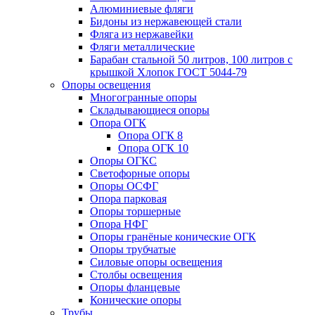
Алюминиевые фляги
Бидоны из нержавеющей стали
Фляга из нержавейки
Фляги металлические
Барабан стальной 50 литров, 100 литров с
крышкой Хлопок ГОСТ 5044-79
Опоры освещения
Многогранные опоры
Складывающиеся опоры
Опора ОГК
Опора ОГК 8
Опора ОГК 10
Опоры ОГКС
Светофорные опоры
Опоры ОСФГ
Опора парковая
Опоры торшерные
Опора НФГ
Опоры гранёные конические ОГК
Опоры трубчатые
Силовые опоры освещения
Столбы освещения
Опоры фланцевые
Конические опоры
Трубы