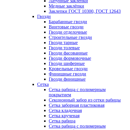
Латунные заклепки
Медные заклёпки
Заклепки ГОСТ 10300, ГОСТ 12643
Гвозди
Барабанные гвозди
Винтовые гвозди
Гвозди отделочные
Строительные гвозди
Гвозди тарные
Гвозди толевые
Гвозди фасованные
Гвозди формовочные
Гвозди шиферные
Кровельные гвозди
Финишные гвозди
Гвозди финишные
Сетка
Сетка рабица с полимерным
покрытием
Секционный забор из сетки рабицы
Сетка заборная пластиковая
Сетка кладочная
Сетка крученая
Сетка рабица
Сетка рабица с полимерным