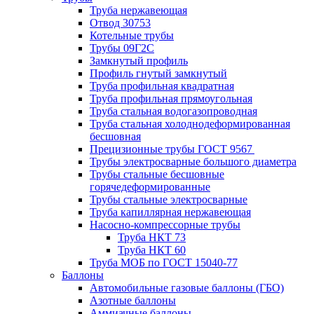
Труба нержавеющая
Отвод 30753
Котельные трубы
Трубы 09Г2С
Замкнутый профиль
Профиль гнутый замкнутый
Труба профильная квадратная
Труба профильная прямоугольная
Труба стальная водогазопроводная
Труба стальная холоднодеформированная
бесшовная
Прецизионные трубы ГОСТ 9567
Трубы электросварные большого диаметра
Трубы стальные бесшовные
горячедеформированные
Трубы стальные электросварные
Труба капиллярная нержавеющая
Насосно-компрессорные трубы
Труба НКТ 73
Труба НКТ 60
Труба МОБ по ГОСТ 15040-77
Баллоны
Автомобильные газовые баллоны (ГБО)
Азотные баллоны
Аммиачные баллоны