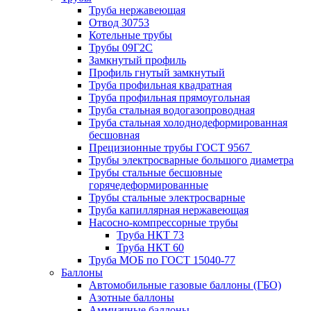
Труба нержавеющая
Отвод 30753
Котельные трубы
Трубы 09Г2С
Замкнутый профиль
Профиль гнутый замкнутый
Труба профильная квадратная
Труба профильная прямоугольная
Труба стальная водогазопроводная
Труба стальная холоднодеформированная
бесшовная
Прецизионные трубы ГОСТ 9567
Трубы электросварные большого диаметра
Трубы стальные бесшовные
горячедеформированные
Трубы стальные электросварные
Труба капиллярная нержавеющая
Насосно-компрессорные трубы
Труба НКТ 73
Труба НКТ 60
Труба МОБ по ГОСТ 15040-77
Баллоны
Автомобильные газовые баллоны (ГБО)
Азотные баллоны
Аммиачные баллоны