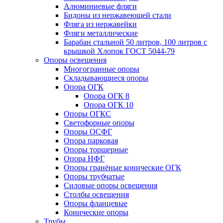
Алюминиевые фляги
Бидоны из нержавеющей стали
Фляга из нержавейки
Фляги металлические
Барабан стальной 50 литров, 100 литров с
крышкой Хлопок ГОСТ 5044-79
Опоры освещения
Многогранные опоры
Складывающиеся опоры
Опора ОГК
Опора ОГК 8
Опора ОГК 10
Опоры ОГКС
Светофорные опоры
Опоры ОСФГ
Опора парковая
Опоры торшерные
Опора НФГ
Опоры гранёные конические ОГК
Опоры трубчатые
Силовые опоры освещения
Столбы освещения
Опоры фланцевые
Конические опоры
Трубы