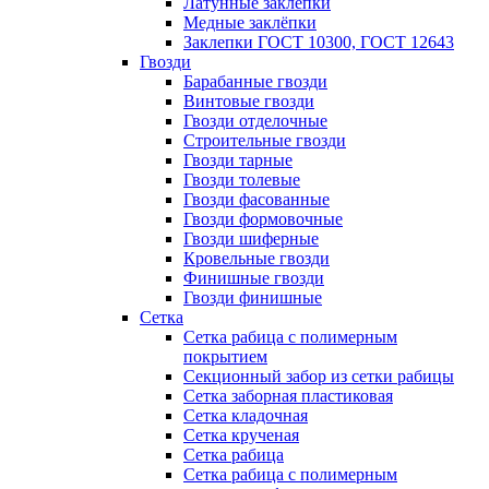
Латунные заклепки
Медные заклёпки
Заклепки ГОСТ 10300, ГОСТ 12643
Гвозди
Барабанные гвозди
Винтовые гвозди
Гвозди отделочные
Строительные гвозди
Гвозди тарные
Гвозди толевые
Гвозди фасованные
Гвозди формовочные
Гвозди шиферные
Кровельные гвозди
Финишные гвозди
Гвозди финишные
Сетка
Сетка рабица с полимерным
покрытием
Секционный забор из сетки рабицы
Сетка заборная пластиковая
Сетка кладочная
Сетка крученая
Сетка рабица
Сетка рабица с полимерным