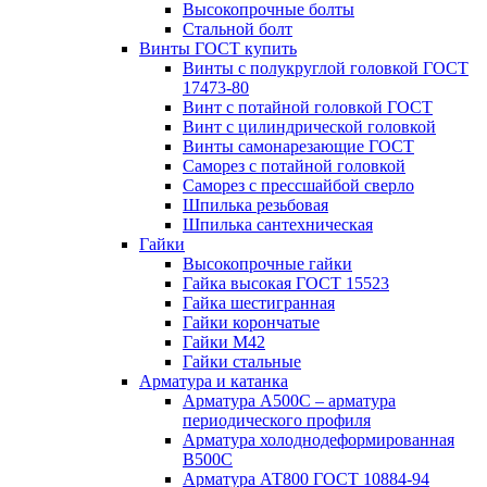
Высокопрочные болты
Стальной болт
Винты ГОСТ купить
Винты с полукруглой головкой ГОСТ
17473-80
Винт с потайной головкой ГОСТ
Винт с цилиндрической головкой
Винты самонарезающие ГОСТ
Саморез с потайной головкой
Саморез с прессшайбой сверло
Шпилька резьбовая
Шпилька сантехническая
Гайки
Высокопрочные гайки
Гайка высокая ГОСТ 15523
Гайка шестигранная
Гайки корончатые
Гайки М42
Гайки стальные
Арматура и катанка
Арматура А500С – арматура
периодического профиля
Арматура холоднодеформированная
В500С
Арматура АТ800 ГОСТ 10884-94