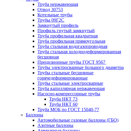
Труба нержавеющая
Отвод 30753
Котельные трубы
Трубы 09Г2С
Замкнутый профиль
Профиль гнутый замкнутый
Труба профильная квадратная
Труба профильная прямоугольная
Труба стальная водогазопроводная
Труба стальная холоднодеформированная
бесшовная
Прецизионные трубы ГОСТ 9567
Трубы электросварные большого диаметра
Трубы стальные бесшовные
горячедеформированные
Трубы стальные электросварные
Труба капиллярная нержавеющая
Насосно-компрессорные трубы
Труба НКТ 73
Труба НКТ 60
Труба МОБ по ГОСТ 15040-77
Баллоны
Автомобильные газовые баллоны (ГБО)
Азотные баллоны
Аммиачные баллоны