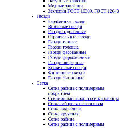
Латунные заклепки
Медные заклёпки
Заклепки ГОСТ 10300, ГОСТ 12643
Гвозди
Барабанные гвозди
Винтовые гвозди
Гвозди отделочные
Строительные гвозди
Гвозди тарные
Гвозди толевые
Гвозди фасованные
Гвозди формовочные
Гвозди шиферные
Кровельные гвозди
Финишные гвозди
Гвозди финишные
Сетка
Сетка рабица с полимерным
покрытием
Секционный забор из сетки рабицы
Сетка заборная пластиковая
Сетка кладочная
Сетка крученая
Сетка рабица
Сетка рабица с полимерным