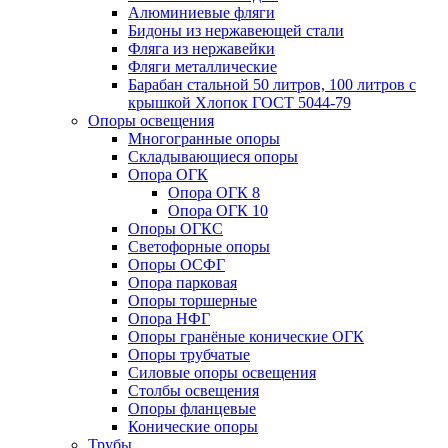
Алюминиевые фляги
Бидоны из нержавеющей стали
Фляга из нержавейки
Фляги металлические
Барабан стальной 50 литров, 100 литров с
крышкой Хлопок ГОСТ 5044-79
Опоры освещения
Многогранные опоры
Складывающиеся опоры
Опора ОГК
Опора ОГК 8
Опора ОГК 10
Опоры ОГКС
Светофорные опоры
Опоры ОСФГ
Опора парковая
Опоры торшерные
Опора НФГ
Опоры гранёные конические ОГК
Опоры трубчатые
Силовые опоры освещения
Столбы освещения
Опоры фланцевые
Конические опоры
Трубы