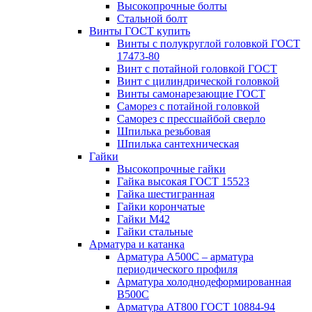
Высокопрочные болты
Стальной болт
Винты ГОСТ купить
Винты с полукруглой головкой ГОСТ
17473-80
Винт с потайной головкой ГОСТ
Винт с цилиндрической головкой
Винты самонарезающие ГОСТ
Саморез с потайной головкой
Саморез с прессшайбой сверло
Шпилька резьбовая
Шпилька сантехническая
Гайки
Высокопрочные гайки
Гайка высокая ГОСТ 15523
Гайка шестигранная
Гайки корончатые
Гайки М42
Гайки стальные
Арматура и катанка
Арматура А500С – арматура
периодического профиля
Арматура холоднодеформированная
В500С
Арматура АТ800 ГОСТ 10884-94