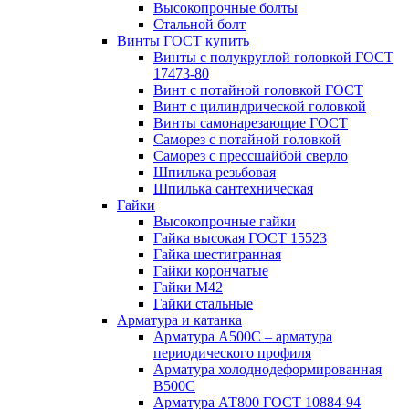
Высокопрочные болты
Стальной болт
Винты ГОСТ купить
Винты с полукруглой головкой ГОСТ
17473-80
Винт с потайной головкой ГОСТ
Винт с цилиндрической головкой
Винты самонарезающие ГОСТ
Саморез с потайной головкой
Саморез с прессшайбой сверло
Шпилька резьбовая
Шпилька сантехническая
Гайки
Высокопрочные гайки
Гайка высокая ГОСТ 15523
Гайка шестигранная
Гайки корончатые
Гайки М42
Гайки стальные
Арматура и катанка
Арматура А500С – арматура
периодического профиля
Арматура холоднодеформированная
В500С
Арматура АТ800 ГОСТ 10884-94