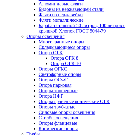
Алюминиевые фляги
Бидоны из нержавеющей стали
Фляга из нержавейки
Фляги металлические
Барабан стальной 50 литров, 100 литров с
крышкой Хлопок ГОСТ 5044-79
Опоры освещения
Многогранные опоры
Складывающиеся опоры
Опора ОГК
Опора ОГК 8
Опора ОГК 10
Опоры ОГКС
Светофорные опоры
Опоры ОСФГ
Опора парковая
Опоры торшерные
Опора НФГ
Опоры гранёные конические ОГК
Опоры трубчатые
Силовые опоры освещения
Столбы освещения
Опоры фланцевые
Конические опоры
Трубы