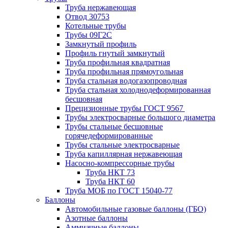
Труба нержавеющая
Отвод 30753
Котельные трубы
Трубы 09Г2С
Замкнутый профиль
Профиль гнутый замкнутый
Труба профильная квадратная
Труба профильная прямоугольная
Труба стальная водогазопроводная
Труба стальная холоднодеформированная
бесшовная
Прецизионные трубы ГОСТ 9567
Трубы электросварные большого диаметра
Трубы стальные бесшовные
горячедеформированные
Трубы стальные электросварные
Труба капиллярная нержавеющая
Насосно-компрессорные трубы
Труба НКТ 73
Труба НКТ 60
Труба МОБ по ГОСТ 15040-77
Баллоны
Автомобильные газовые баллоны (ГБО)
Азотные баллоны
Аммиачные баллоны