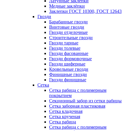
Латунные заклепки
Медные заклёпки
Заклепки ГОСТ 10300, ГОСТ 12643
Гвозди
Барабанные гвозди
Винтовые гвозди
Гвозди отделочные
Строительные гвозди
Гвозди тарные
Гвозди толевые
Гвозди фасованные
Гвозди формовочные
Гвозди шиферные
Кровельные гвозди
Финишные гвозди
Гвозди финишные
Сетка
Сетка рабица с полимерным
покрытием
Секционный забор из сетки рабицы
Сетка заборная пластиковая
Сетка кладочная
Сетка крученая
Сетка рабица
Сетка рабица с полимерным