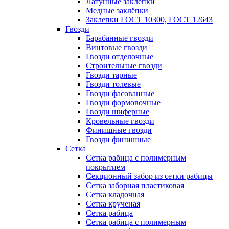
Латунные заклепки
Медные заклёпки
Заклепки ГОСТ 10300, ГОСТ 12643
Гвозди
Барабанные гвозди
Винтовые гвозди
Гвозди отделочные
Строительные гвозди
Гвозди тарные
Гвозди толевые
Гвозди фасованные
Гвозди формовочные
Гвозди шиферные
Кровельные гвозди
Финишные гвозди
Гвозди финишные
Сетка
Сетка рабица с полимерным
покрытием
Секционный забор из сетки рабицы
Сетка заборная пластиковая
Сетка кладочная
Сетка крученая
Сетка рабица
Сетка рабица с полимерным