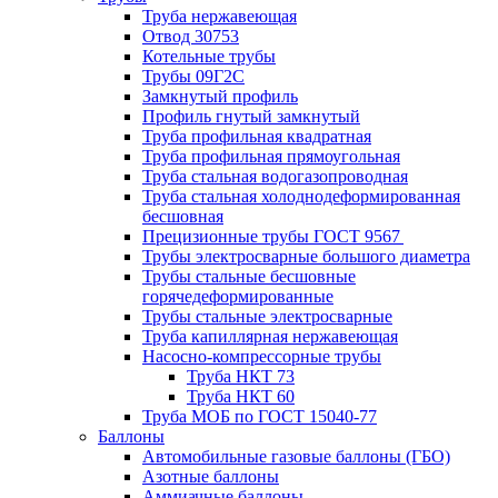
Труба нержавеющая
Отвод 30753
Котельные трубы
Трубы 09Г2С
Замкнутый профиль
Профиль гнутый замкнутый
Труба профильная квадратная
Труба профильная прямоугольная
Труба стальная водогазопроводная
Труба стальная холоднодеформированная
бесшовная
Прецизионные трубы ГОСТ 9567
Трубы электросварные большого диаметра
Трубы стальные бесшовные
горячедеформированные
Трубы стальные электросварные
Труба капиллярная нержавеющая
Насосно-компрессорные трубы
Труба НКТ 73
Труба НКТ 60
Труба МОБ по ГОСТ 15040-77
Баллоны
Автомобильные газовые баллоны (ГБО)
Азотные баллоны
Аммиачные баллоны