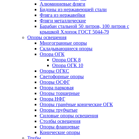
Алюминиевые фляги
Бидоны из нержавеющей стали
Фляга из нержавейки
Фляги металлические
Барабан стальной 50 литров, 100 литров с
крышкой Хлопок ГОСТ 5044-79
Опоры освещения
Многогранные опоры
Складывающиеся опоры
Опора ОГК
Опора ОГК 8
Опора ОГК 10
Опоры ОГКС
Светофорные опоры
Опоры ОСФГ
Опора парковая
Опоры торшерные
Опора НФГ
Опоры гранёные конические ОГК
Опоры трубчатые
Силовые опоры освещения
Столбы освещения
Опоры фланцевые
Конические опоры
Трубы