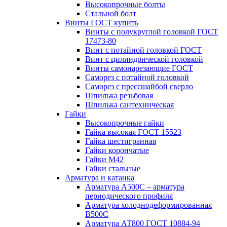
Высокопрочные болты
Стальной болт
Винты ГОСТ купить
Винты с полукруглой головкой ГОСТ
17473-80
Винт с потайной головкой ГОСТ
Винт с цилиндрической головкой
Винты самонарезающие ГОСТ
Саморез с потайной головкой
Саморез с прессшайбой сверло
Шпилька резьбовая
Шпилька сантехническая
Гайки
Высокопрочные гайки
Гайка высокая ГОСТ 15523
Гайка шестигранная
Гайки корончатые
Гайки М42
Гайки стальные
Арматура и катанка
Арматура А500С – арматура
периодического профиля
Арматура холоднодеформированная
В500С
Арматура АТ800 ГОСТ 10884-94