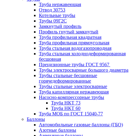
Труба нержавеющая
Отвод 30753
Котельные трубы
Трубы 09Г2С
Замкнутый профиль
Профиль гнутый замкнутый
Труба профильная квадратная
Труба профильная прямоугольная
Труба стальная водогазопроводная
Труба стальная холоднодеформированная
бесшовная
Прецизионные трубы ГОСТ 9567
Трубы электросварные большого диаметра
Трубы стальные бесшовные
горячедеформированные
Трубы стальные электросварные
Труба капиллярная нержавеющая
Насосно-компрессорные трубы
Труба НКТ 73
Труба НКТ 60
Труба МОБ по ГОСТ 15040-77
Баллоны
Автомобильные газовые баллоны (ГБО)
Азотные баллоны
Аммиачные баллоны