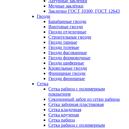
Латунные заклепки
Медные заклёпки
Заклепки ГОСТ 10300, ГОСТ 12643
Гвозди
Барабанные гвозди
Винтовые гвозди
Гвозди отделочные
Строительные гвозди
Гвозди тарные
Гвозди толевые
Гвозди фасованные
Гвозди формовочные
Гвозди шиферные
Кровельные гвозди
Финишные гвозди
Гвозди финишные
Сетка
Сетка рабица с полимерным
покрытием
Секционный забор из сетки рабицы
Сетка заборная пластиковая
Сетка кладочная
Сетка крученая
Сетка рабица
Сетка рабица с полимерным