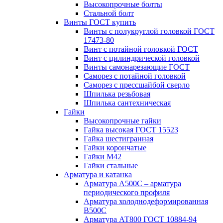
Высокопрочные болты
Стальной болт
Винты ГОСТ купить
Винты с полукруглой головкой ГОСТ
17473-80
Винт с потайной головкой ГОСТ
Винт с цилиндрической головкой
Винты самонарезающие ГОСТ
Саморез с потайной головкой
Саморез с прессшайбой сверло
Шпилька резьбовая
Шпилька сантехническая
Гайки
Высокопрочные гайки
Гайка высокая ГОСТ 15523
Гайка шестигранная
Гайки корончатые
Гайки М42
Гайки стальные
Арматура и катанка
Арматура А500С – арматура
периодического профиля
Арматура холоднодеформированная
В500С
Арматура АТ800 ГОСТ 10884-94