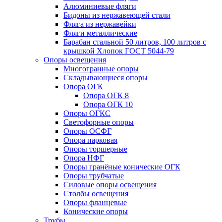
Алюминиевые фляги
Бидоны из нержавеющей стали
Фляга из нержавейки
Фляги металлические
Барабан стальной 50 литров, 100 литров с
крышкой Хлопок ГОСТ 5044-79
Опоры освещения
Многогранные опоры
Складывающиеся опоры
Опора ОГК
Опора ОГК 8
Опора ОГК 10
Опоры ОГКС
Светофорные опоры
Опоры ОСФГ
Опора парковая
Опоры торшерные
Опора НФГ
Опоры гранёные конические ОГК
Опоры трубчатые
Силовые опоры освещения
Столбы освещения
Опоры фланцевые
Конические опоры
Трубы