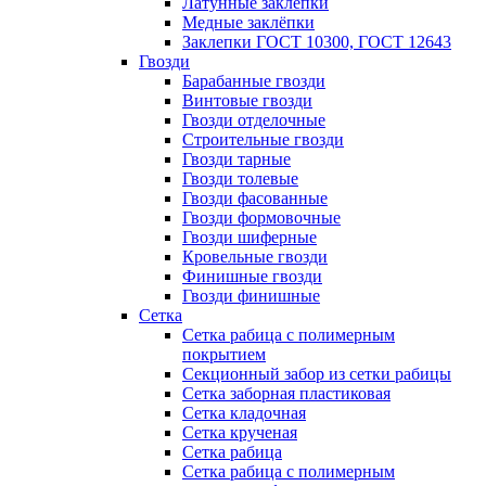
Латунные заклепки
Медные заклёпки
Заклепки ГОСТ 10300, ГОСТ 12643
Гвозди
Барабанные гвозди
Винтовые гвозди
Гвозди отделочные
Строительные гвозди
Гвозди тарные
Гвозди толевые
Гвозди фасованные
Гвозди формовочные
Гвозди шиферные
Кровельные гвозди
Финишные гвозди
Гвозди финишные
Сетка
Сетка рабица с полимерным
покрытием
Секционный забор из сетки рабицы
Сетка заборная пластиковая
Сетка кладочная
Сетка крученая
Сетка рабица
Сетка рабица с полимерным