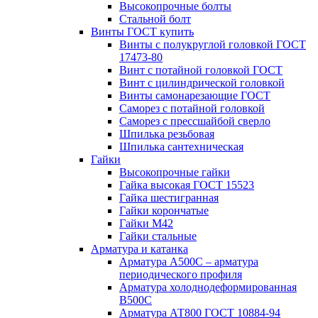
Высокопрочные болты
Стальной болт
Винты ГОСТ купить
Винты с полукруглой головкой ГОСТ
17473-80
Винт с потайной головкой ГОСТ
Винт с цилиндрической головкой
Винты самонарезающие ГОСТ
Саморез с потайной головкой
Саморез с прессшайбой сверло
Шпилька резьбовая
Шпилька сантехническая
Гайки
Высокопрочные гайки
Гайка высокая ГОСТ 15523
Гайка шестигранная
Гайки корончатые
Гайки М42
Гайки стальные
Арматура и катанка
Арматура А500С – арматура
периодического профиля
Арматура холоднодеформированная
В500С
Арматура АТ800 ГОСТ 10884-94