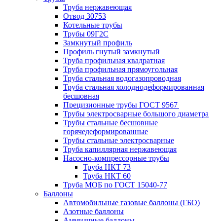
Труба нержавеющая
Отвод 30753
Котельные трубы
Трубы 09Г2С
Замкнутый профиль
Профиль гнутый замкнутый
Труба профильная квадратная
Труба профильная прямоугольная
Труба стальная водогазопроводная
Труба стальная холоднодеформированная
бесшовная
Прецизионные трубы ГОСТ 9567
Трубы электросварные большого диаметра
Трубы стальные бесшовные
горячедеформированные
Трубы стальные электросварные
Труба капиллярная нержавеющая
Насосно-компрессорные трубы
Труба НКТ 73
Труба НКТ 60
Труба МОБ по ГОСТ 15040-77
Баллоны
Автомобильные газовые баллоны (ГБО)
Азотные баллоны
Аммиачные баллоны