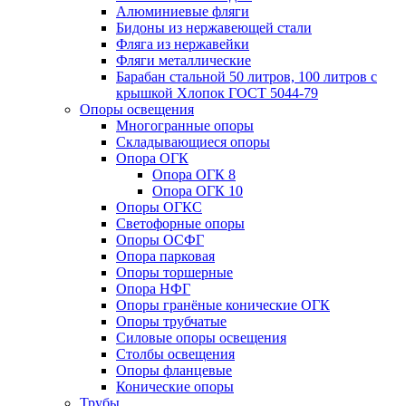
Алюминиевые фляги
Бидоны из нержавеющей стали
Фляга из нержавейки
Фляги металлические
Барабан стальной 50 литров, 100 литров с
крышкой Хлопок ГОСТ 5044-79
Опоры освещения
Многогранные опоры
Складывающиеся опоры
Опора ОГК
Опора ОГК 8
Опора ОГК 10
Опоры ОГКС
Светофорные опоры
Опоры ОСФГ
Опора парковая
Опоры торшерные
Опора НФГ
Опоры гранёные конические ОГК
Опоры трубчатые
Силовые опоры освещения
Столбы освещения
Опоры фланцевые
Конические опоры
Трубы