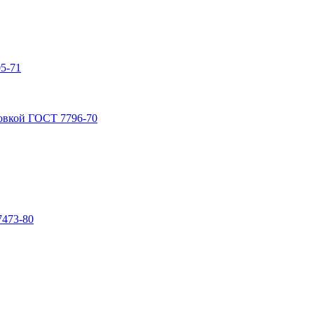
5-71
овкой ГОСТ 7796-70
7473-80