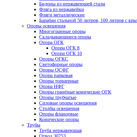
Бидоны из нержавеющей стали
Фляга из нержавейки
Фляги металлические
Барабан стальной 50 литров, 100 литров с к
Опоры освещения
Многогранные опоры
Складывающиеся опоры
Опора ОГК
Опора ОГК 8
Опора ОГК 10
Опоры ОГКС
Светофорные опоры
Опоры ОСФГ
Опора парковая
Опоры торшерные
Опора НФГ
Опоры гранёные конические ОГК
Опоры трубчатые
Силовые опоры освещения
Столбы освещения
Опоры фланцевые
Конические опоры
Трубы
Труба нержавеющая
Отвод 30753