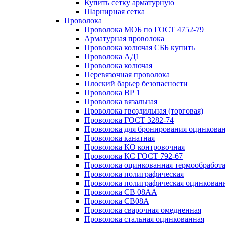
Купить сетку арматурную
Шарнирная сетка
Проволока
Проволока МОБ по ГОСТ 4752-79
Арматурная проволока
Проволока колючая СББ купить
Проволока АД1
Проволока колючая
Перевязочная проволока
Плоский барьер безопасности
Проволока ВР 1
Проволока вязальная
Проволока гвоздильная (торговая)
Проволока ГОСТ 3282-74
Проволока для бронирования оцинкова
Проволока канатная
Проволока КО контровочная
Проволока КС ГОСТ 792-67
Проволока оцинкованная термообработ
Проволока полиграфическая
Проволока полиграфическая оцинкован
Проволока СВ 08АА
Проволока СВ08А
Проволока сварочная омедненная
Проволока стальная оцинкованная