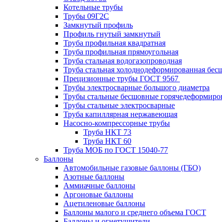
Котельные трубы
Трубы 09Г2С
Замкнутый профиль
Профиль гнутый замкнутый
Труба профильная квадратная
Труба профильная прямоугольная
Труба стальная водогазопроводная
Труба стальная холоднодеформированная бес
Прецизионные трубы ГОСТ 9567
Трубы электросварные большого диаметра
Трубы стальные бесшовные горячедеформиро
Трубы стальные электросварные
Труба капиллярная нержавеющая
Насосно-компрессорные трубы
Труба НКТ 73
Труба НКТ 60
Труба МОБ по ГОСТ 15040-77
Баллоны
Автомобильные газовые баллоны (ГБО)
Азотные баллоны
Аммиачные баллоны
Аргоновые баллоны
Ацетиленовые баллоны
Баллоны малого и среднего объема ГОСТ
Баллоны и огнетушители