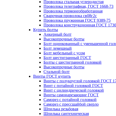
Проволока стальная углеродистая
Проволока телеграфная, ГОСТ 1668-73
Проволока термонеобработанная
Сварочная проволока св08г2с
Проволока пружинная ГОСТ 9389-75
Проволока конструкционная ГОСТ 1730
Купить болты
Анкерный болт
Высокопрочные болты
Болт оцинкованный с уменьшенной гол
Болт лемешный
Болт мебельный с усом
Болт шестигранный ГОСТ
Болты с шестигранной головкой
Высокопрочные болты
Стальной болт
Винты ГОСТ купить
Винты с полукруглой головкой ГОСТ 1
Винт с потайной головкой ГОСТ
Винт с цилиндрической головкой
Винты самонарезающие ГОСТ
Саморез с потайной головкой
Саморез с прессшайбой сверло
Шпилька резьбовая
Шпилька сантехническая