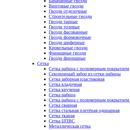
Барабанные гвозди
Винтовые гвозди
Гвозди отделочные
Строительные гвозди
Гвозди тарные
Гвозди толевые
Гвозди фасованные
Гвозди формовочные
Гвозди шиферные
Кровельные гвозди
Финишные гвозди
Гвозди финишные
Сетка
Сетка рабица с полимерным покрытием
Секционный забор из сетки рабицы
Сетка заборная пластиковая
Сетка кладочная
Сетка крученая
Сетка рабица
Сетка рабица с полимерным покрытием
Сетка сварная
Сетка стальная плетёная одинарная
Сетка тканая
Сетка ЦПВС
Металлическая сетка