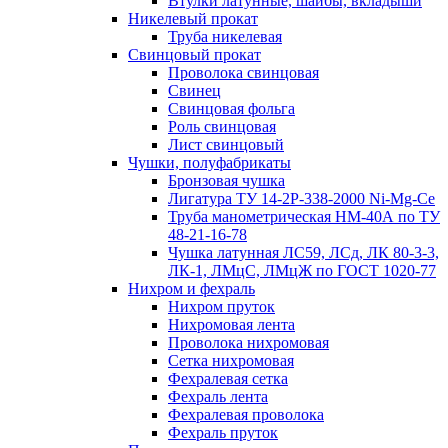
Втулки латунные, шайбы, вкладыши
Никелевый прокат
Труба никелевая
Свинцовый прокат
Проволока свинцовая
Свинец
Свинцовая фольга
Роль свинцовая
Лист свинцовый
Чушки, полуфабрикаты
Бронзовая чушка
Лигатура ТУ 14-2Р-338-2000 Ni-Mg-Ce
Труба манометрическая НМ-40А по ТУ
48-21-16-78
Чушка латунная ЛС59, ЛСд, ЛК 80-3-3,
ЛК-1, ЛМцС, ЛМцЖ по ГОСТ 1020-77
Нихром и фехраль
Нихром пруток
Нихромовая лента
Проволока нихромовая
Сетка нихромовая
Фехралевая сетка
Фехраль лента
Фехралевая проволока
Фехраль пруток