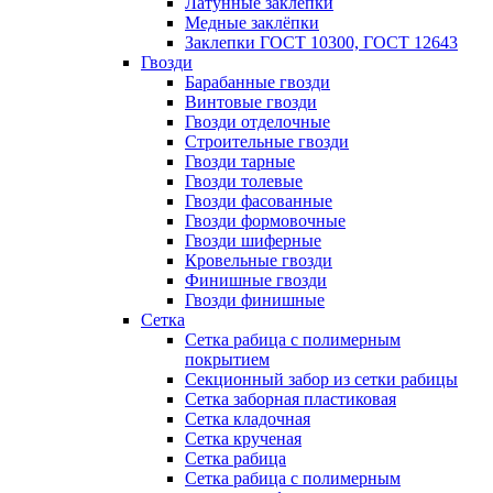
Латунные заклепки
Медные заклёпки
Заклепки ГОСТ 10300, ГОСТ 12643
Гвозди
Барабанные гвозди
Винтовые гвозди
Гвозди отделочные
Строительные гвозди
Гвозди тарные
Гвозди толевые
Гвозди фасованные
Гвозди формовочные
Гвозди шиферные
Кровельные гвозди
Финишные гвозди
Гвозди финишные
Сетка
Сетка рабица с полимерным
покрытием
Секционный забор из сетки рабицы
Сетка заборная пластиковая
Сетка кладочная
Сетка крученая
Сетка рабица
Сетка рабица с полимерным