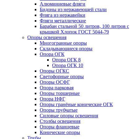
Алюминиевые фляги
Бидоны из нержавеющей стали
Фляга из нержавейки
Фляги металлические
Барабан стальной 50 литров, 100 литров с
крышкой Хлопок ГОСТ 5044-79
Опоры освещения
Многогранные опоры
Складывающиеся опоры
Опора ОГК
Опора ОГК 8
Опора ОГК 10
Опоры ОГКС
Светофорные опоры
Опоры ОСФГ
Опора парковая
Опоры торшерные
Опора НФГ
Опоры гранёные конические ОГК
Опоры трубчатые
Силовые опоры освещения
Столбы освещения
Опоры фланцевые
Конические опоры
Трубы