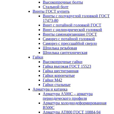
Высокопрочные болты
Стальной болт
Винты ГОСТ купить
Винты с полукруглой головкой ГОСТ
17473-80
Винт с потайной головкой ГОСТ
Винт с цилиндрической головкой
Винты самонарезающие ГОСТ
Саморез с потайной головкой
Саморез с прессшайбой сверло
Шпилька резьбовая
Шпилька сантехническая
Гайки
Высокопрочные гайки
Гайка высокая ГОСТ 15523
Гайка шестигранная
Гайки корончатые
Гайки М42
Гайки стальные
Арматура и катанка
Арматура А500С – арматура
периодического профиля
Арматура холоднодеформированная
В500С
Арматура АТ800 ГОСТ 10884-94