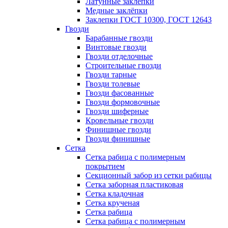
Латунные заклепки
Медные заклёпки
Заклепки ГОСТ 10300, ГОСТ 12643
Гвозди
Барабанные гвозди
Винтовые гвозди
Гвозди отделочные
Строительные гвозди
Гвозди тарные
Гвозди толевые
Гвозди фасованные
Гвозди формовочные
Гвозди шиферные
Кровельные гвозди
Финишные гвозди
Гвозди финишные
Сетка
Сетка рабица с полимерным
покрытием
Секционный забор из сетки рабицы
Сетка заборная пластиковая
Сетка кладочная
Сетка крученая
Сетка рабица
Сетка рабица с полимерным