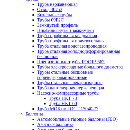
Труба нержавеющая
Отвод 30753
Котельные трубы
Трубы 09Г2С
Замкнутый профиль
Профиль гнутый замкнутый
Труба профильная квадратная
Труба профильная прямоугольная
Труба стальная водогазопроводная
Труба стальная холоднодеформированная
бесшовная
Прецизионные трубы ГОСТ 9567
Трубы электросварные большого диаметра
Трубы стальные бесшовные
горячедеформированные
Трубы стальные электросварные
Труба капиллярная нержавеющая
Насосно-компрессорные трубы
Труба НКТ 73
Труба НКТ 60
Труба МОБ по ГОСТ 15040-77
Баллоны
Автомобильные газовые баллоны (ГБО)
Азотные баллоны
Аммиачные баллоны