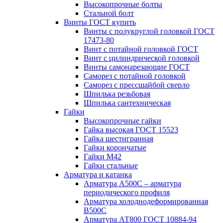
Высокопрочные болты
Стальной болт
Винты ГОСТ купить
Винты с полукруглой головкой ГОСТ
17473-80
Винт с потайной головкой ГОСТ
Винт с цилиндрической головкой
Винты самонарезающие ГОСТ
Саморез с потайной головкой
Саморез с прессшайбой сверло
Шпилька резьбовая
Шпилька сантехническая
Гайки
Высокопрочные гайки
Гайка высокая ГОСТ 15523
Гайка шестигранная
Гайки корончатые
Гайки М42
Гайки стальные
Арматура и катанка
Арматура А500С – арматура
периодического профиля
Арматура холоднодеформированная
В500С
Арматура АТ800 ГОСТ 10884-94