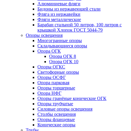
Алюминиевые фляги
Бидоны из нержавеющей стали
Фляга из нержавейки
Фляги металлические
Барабан стальной 50 литров, 100 литров с
крышкой Хлопок ГОСТ 5044-79
Опоры освещения
Многогранные опоры
Складывающиеся опоры
Опора ОГК
Опора ОГК 8
Опора ОГК 10
Опоры ОГКС
Светофорные опоры
Опоры ОСФГ
Опора парковая
Опоры торшерные
Опора НФГ
Опоры гранёные конические ОГК
Опоры трубчатые
Силовые опоры освещения
Столбы освещения
Опоры фланцевые
Конические опоры
Трубы