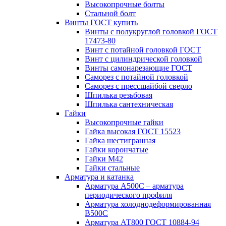
Высокопрочные болты
Стальной болт
Винты ГОСТ купить
Винты с полукруглой головкой ГОСТ
17473-80
Винт с потайной головкой ГОСТ
Винт с цилиндрической головкой
Винты самонарезающие ГОСТ
Саморез с потайной головкой
Саморез с прессшайбой сверло
Шпилька резьбовая
Шпилька сантехническая
Гайки
Высокопрочные гайки
Гайка высокая ГОСТ 15523
Гайка шестигранная
Гайки корончатые
Гайки М42
Гайки стальные
Арматура и катанка
Арматура А500С – арматура
периодического профиля
Арматура холоднодеформированная
В500С
Арматура АТ800 ГОСТ 10884-94