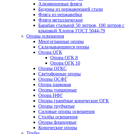
Алюминиевые фляги
Бидоны из нержавеющей стали
Фляга из нержавейки
Фляги металлические
Барабан стальной 50 литров, 100 литров с
крышкой Хлопок ГОСТ 5044-79
Опоры освещения
Многогранные опоры
Складывающиеся опоры
Опора ОГК
Опора ОГК 8
Опора ОГК 10
Опоры ОГКС
Светофорные опоры
Опоры ОСФГ
Опора парковая
Опоры торшерные
Опора НФГ
Опоры гранёные конические ОГК
Опоры трубчатые
Силовые опоры освещения
Столбы освещения
Опоры фланцевые
Конические опоры
Трубы