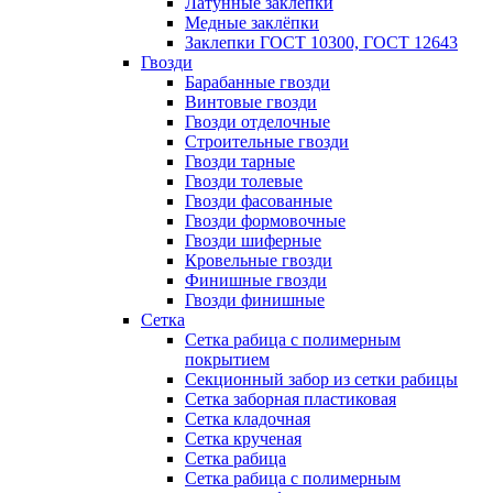
Латунные заклепки
Медные заклёпки
Заклепки ГОСТ 10300, ГОСТ 12643
Гвозди
Барабанные гвозди
Винтовые гвозди
Гвозди отделочные
Строительные гвозди
Гвозди тарные
Гвозди толевые
Гвозди фасованные
Гвозди формовочные
Гвозди шиферные
Кровельные гвозди
Финишные гвозди
Гвозди финишные
Сетка
Сетка рабица с полимерным
покрытием
Секционный забор из сетки рабицы
Сетка заборная пластиковая
Сетка кладочная
Сетка крученая
Сетка рабица
Сетка рабица с полимерным