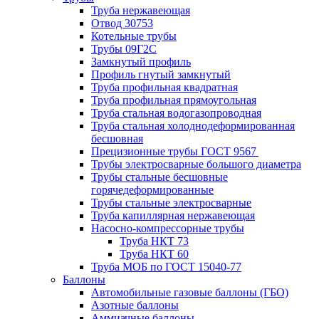
Труба нержавеющая
Отвод 30753
Котельные трубы
Трубы 09Г2С
Замкнутый профиль
Профиль гнутый замкнутый
Труба профильная квадратная
Труба профильная прямоугольная
Труба стальная водогазопроводная
Труба стальная холоднодеформированная
бесшовная
Прецизионные трубы ГОСТ 9567
Трубы электросварные большого диаметра
Трубы стальные бесшовные
горячедеформированные
Трубы стальные электросварные
Труба капиллярная нержавеющая
Насосно-компрессорные трубы
Труба НКТ 73
Труба НКТ 60
Труба МОБ по ГОСТ 15040-77
Баллоны
Автомобильные газовые баллоны (ГБО)
Азотные баллоны
Аммиачные баллоны