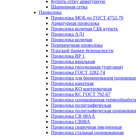
Купить сетку арматурную
Шарнирная сетка
Проволока
Проволока МОБ по ГОСТ 4752-79
Арматурная проволока
Проволока колючая СББ купить
Проволока АД1
Проволока колючая
Перевязочная проволока
Плоский барьер безопасности
Проволока ВР 1
Проволока вязальная
Проволока гвоздильная (торговая)
Проволока ГОСТ 3282-74
Проволока для бронирования оцинкова
Проволока канатная
Проволока КО контровочная
Проволока КС ГОСТ 792-67
Проволока оцинкованная термообработ
Проволока полиграфическая
Проволока полиграфическая оцинкован
Проволока СВ 08АА
Проволока СВ08А
Проволока сварочная омедненная
Проволока стальная оцинкованная