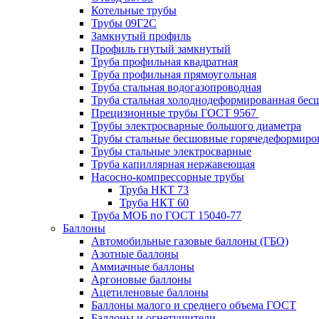
Котельные трубы
Трубы 09Г2С
Замкнутый профиль
Профиль гнутый замкнутый
Труба профильная квадратная
Труба профильная прямоугольная
Труба стальная водогазопроводная
Труба стальная холоднодеформированная бес
Прецизионные трубы ГОСТ 9567
Трубы электросварные большого диаметра
Трубы стальные бесшовные горячедеформиро
Трубы стальные электросварные
Труба капиллярная нержавеющая
Насосно-компрессорные трубы
Труба НКТ 73
Труба НКТ 60
Труба МОБ по ГОСТ 15040-77
Баллоны
Автомобильные газовые баллоны (ГБО)
Азотные баллоны
Аммиачные баллоны
Аргоновые баллоны
Ацетиленовые баллоны
Баллоны малого и среднего объема ГОСТ
Баллоны и огнетушители