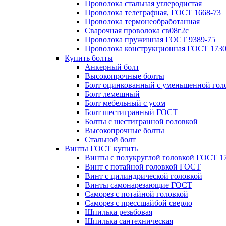
Проволока стальная углеродистая
Проволока телеграфная, ГОСТ 1668-73
Проволока термонеобработанная
Сварочная проволока св08г2с
Проволока пружинная ГОСТ 9389-75
Проволока конструкционная ГОСТ 1730
Купить болты
Анкерный болт
Высокопрочные болты
Болт оцинкованный с уменьшенной гол
Болт лемешный
Болт мебельный с усом
Болт шестигранный ГОСТ
Болты с шестигранной головкой
Высокопрочные болты
Стальной болт
Винты ГОСТ купить
Винты с полукруглой головкой ГОСТ 1
Винт с потайной головкой ГОСТ
Винт с цилиндрической головкой
Винты самонарезающие ГОСТ
Саморез с потайной головкой
Саморез с прессшайбой сверло
Шпилька резьбовая
Шпилька сантехническая