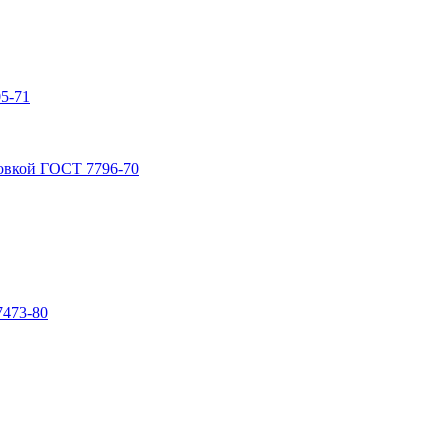
5-71
овкой ГОСТ 7796-70
7473-80