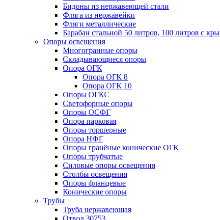
Бидоны из нержавеющей стали
Фляга из нержавейки
Фляги металлические
Барабан стальной 50 литров, 100 литров с к
Опоры освещения
Многогранные опоры
Складывающиеся опоры
Опора ОГК
Опора ОГК 8
Опора ОГК 10
Опоры ОГКС
Светофорные опоры
Опоры ОСФГ
Опора парковая
Опоры торшерные
Опора НФГ
Опоры гранёные конические ОГК
Опоры трубчатые
Силовые опоры освещения
Столбы освещения
Опоры фланцевые
Конические опоры
Трубы
Труба нержавеющая
Отвод 30753