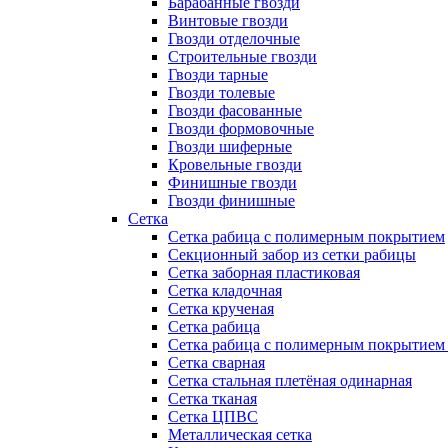
Барабанные гвозди
Винтовые гвозди
Гвозди отделочные
Строительные гвозди
Гвозди тарные
Гвозди толевые
Гвозди фасованные
Гвозди формовочные
Гвозди шиферные
Кровельные гвозди
Финишные гвозди
Гвозди финишные
Сетка
Сетка рабица с полимерным покрытием
Секционный забор из сетки рабицы
Сетка заборная пластиковая
Сетка кладочная
Сетка крученая
Сетка рабица
Сетка рабица с полимерным покрытием
Сетка сварная
Сетка стальная плетёная одинарная
Сетка тканая
Сетка ЦПВС
Металлическая сетка