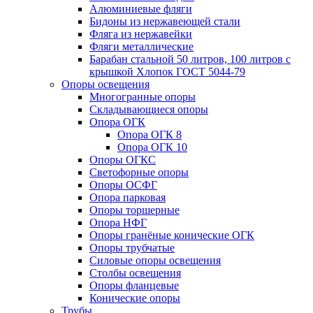
Алюминиевые фляги
Бидоны из нержавеющей стали
Фляга из нержавейки
Фляги металлические
Барабан стальной 50 литров, 100 литров с
крышкой Хлопок ГОСТ 5044-79
Опоры освещения
Многогранные опоры
Складывающиеся опоры
Опора ОГК
Опора ОГК 8
Опора ОГК 10
Опоры ОГКС
Светофорные опоры
Опоры ОСФГ
Опора парковая
Опоры торшерные
Опора НФГ
Опоры гранёные конические ОГК
Опоры трубчатые
Силовые опоры освещения
Столбы освещения
Опоры фланцевые
Конические опоры
Трубы