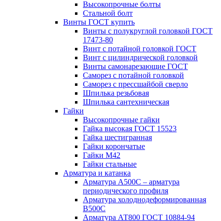
Высокопрочные болты
Стальной болт
Винты ГОСТ купить
Винты с полукруглой головкой ГОСТ
17473-80
Винт с потайной головкой ГОСТ
Винт с цилиндрической головкой
Винты самонарезающие ГОСТ
Саморез с потайной головкой
Саморез с прессшайбой сверло
Шпилька резьбовая
Шпилька сантехническая
Гайки
Высокопрочные гайки
Гайка высокая ГОСТ 15523
Гайка шестигранная
Гайки корончатые
Гайки М42
Гайки стальные
Арматура и катанка
Арматура А500С – арматура
периодического профиля
Арматура холоднодеформированная
В500С
Арматура АТ800 ГОСТ 10884-94