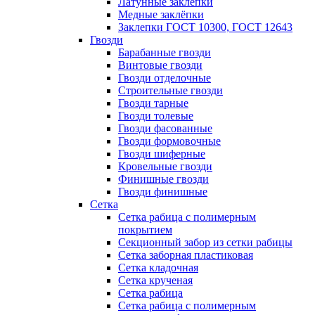
Латунные заклепки
Медные заклёпки
Заклепки ГОСТ 10300, ГОСТ 12643
Гвозди
Барабанные гвозди
Винтовые гвозди
Гвозди отделочные
Строительные гвозди
Гвозди тарные
Гвозди толевые
Гвозди фасованные
Гвозди формовочные
Гвозди шиферные
Кровельные гвозди
Финишные гвозди
Гвозди финишные
Сетка
Сетка рабица с полимерным
покрытием
Секционный забор из сетки рабицы
Сетка заборная пластиковая
Сетка кладочная
Сетка крученая
Сетка рабица
Сетка рабица с полимерным