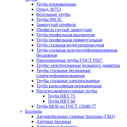
Труба нержавеющая
Отвод 30753
Котельные трубы
Трубы 09Г2С
Замкнутый профиль
Профиль гнутый замкнутый
Труба профильная квадратная
Труба профильная прямоугольная
Труба стальная водогазопроводная
Труба стальная холоднодеформированная
бесшовная
Прецизионные трубы ГОСТ 9567
Трубы электросварные большого диаметра
Трубы стальные бесшовные
горячедеформированные
Трубы стальные электросварные
Труба капиллярная нержавеющая
Насосно-компрессорные трубы
Труба НКТ 73
Труба НКТ 60
Труба МОБ по ГОСТ 15040-77
Баллоны
Автомобильные газовые баллоны (ГБО)
Азотные баллоны
Аммиачные баллоны