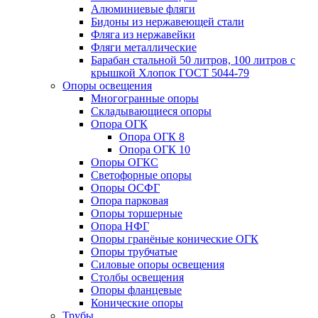
Алюминиевые фляги
Бидоны из нержавеющей стали
Фляга из нержавейки
Фляги металлические
Барабан стальной 50 литров, 100 литров с
крышкой Хлопок ГОСТ 5044-79
Опоры освещения
Многогранные опоры
Складывающиеся опоры
Опора ОГК
Опора ОГК 8
Опора ОГК 10
Опоры ОГКС
Светофорные опоры
Опоры ОСФГ
Опора парковая
Опоры торшерные
Опора НФГ
Опоры гранёные конические ОГК
Опоры трубчатые
Силовые опоры освещения
Столбы освещения
Опоры фланцевые
Конические опоры
Трубы