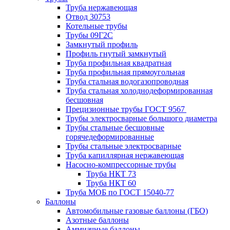
Труба нержавеющая
Отвод 30753
Котельные трубы
Трубы 09Г2С
Замкнутый профиль
Профиль гнутый замкнутый
Труба профильная квадратная
Труба профильная прямоугольная
Труба стальная водогазопроводная
Труба стальная холоднодеформированная
бесшовная
Прецизионные трубы ГОСТ 9567
Трубы электросварные большого диаметра
Трубы стальные бесшовные
горячедеформированные
Трубы стальные электросварные
Труба капиллярная нержавеющая
Насосно-компрессорные трубы
Труба НКТ 73
Труба НКТ 60
Труба МОБ по ГОСТ 15040-77
Баллоны
Автомобильные газовые баллоны (ГБО)
Азотные баллоны
Аммиачные баллоны