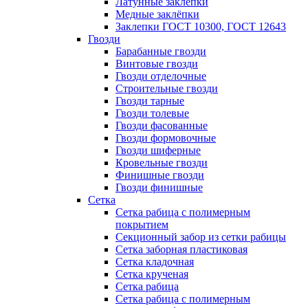
Латунные заклепки
Медные заклёпки
Заклепки ГОСТ 10300, ГОСТ 12643
Гвозди
Барабанные гвозди
Винтовые гвозди
Гвозди отделочные
Строительные гвозди
Гвозди тарные
Гвозди толевые
Гвозди фасованные
Гвозди формовочные
Гвозди шиферные
Кровельные гвозди
Финишные гвозди
Гвозди финишные
Сетка
Сетка рабица с полимерным
покрытием
Секционный забор из сетки рабицы
Сетка заборная пластиковая
Сетка кладочная
Сетка крученая
Сетка рабица
Сетка рабица с полимерным