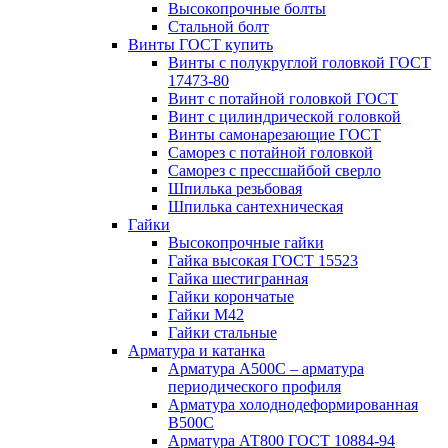
Высокопрочные болты
Стальной болт
Винты ГОСТ купить
Винты с полукруглой головкой ГОСТ
17473-80
Винт с потайной головкой ГОСТ
Винт с цилиндрической головкой
Винты самонарезающие ГОСТ
Саморез с потайной головкой
Саморез с прессшайбой сверло
Шпилька резьбовая
Шпилька сантехническая
Гайки
Высокопрочные гайки
Гайка высокая ГОСТ 15523
Гайка шестигранная
Гайки корончатые
Гайки М42
Гайки стальные
Арматура и катанка
Арматура А500С – арматура
периодического профиля
Арматура холоднодеформированная
В500С
Арматура АТ800 ГОСТ 10884-94