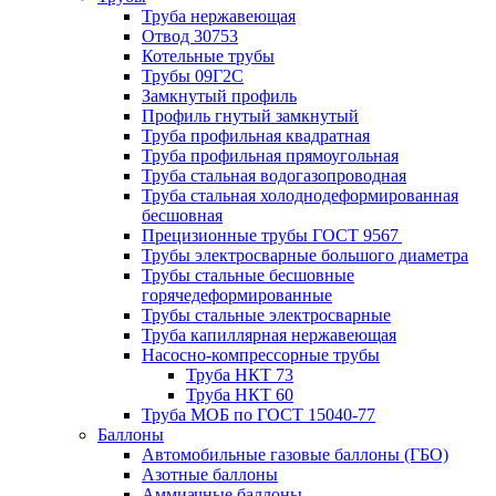
Труба нержавеющая
Отвод 30753
Котельные трубы
Трубы 09Г2С
Замкнутый профиль
Профиль гнутый замкнутый
Труба профильная квадратная
Труба профильная прямоугольная
Труба стальная водогазопроводная
Труба стальная холоднодеформированная
бесшовная
Прецизионные трубы ГОСТ 9567
Трубы электросварные большого диаметра
Трубы стальные бесшовные
горячедеформированные
Трубы стальные электросварные
Труба капиллярная нержавеющая
Насосно-компрессорные трубы
Труба НКТ 73
Труба НКТ 60
Труба МОБ по ГОСТ 15040-77
Баллоны
Автомобильные газовые баллоны (ГБО)
Азотные баллоны
Аммиачные баллоны