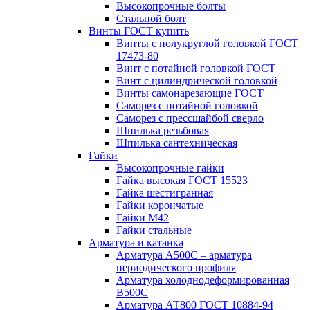
Высокопрочные болты
Стальной болт
Винты ГОСТ купить
Винты с полукруглой головкой ГОСТ
17473-80
Винт с потайной головкой ГОСТ
Винт с цилиндрической головкой
Винты самонарезающие ГОСТ
Саморез с потайной головкой
Саморез с прессшайбой сверло
Шпилька резьбовая
Шпилька сантехническая
Гайки
Высокопрочные гайки
Гайка высокая ГОСТ 15523
Гайка шестигранная
Гайки корончатые
Гайки М42
Гайки стальные
Арматура и катанка
Арматура А500С – арматура
периодического профиля
Арматура холоднодеформированная
В500С
Арматура АТ800 ГОСТ 10884-94