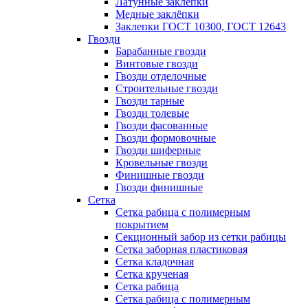
Латунные заклепки
Медные заклёпки
Заклепки ГОСТ 10300, ГОСТ 12643
Гвозди
Барабанные гвозди
Винтовые гвозди
Гвозди отделочные
Строительные гвозди
Гвозди тарные
Гвозди толевые
Гвозди фасованные
Гвозди формовочные
Гвозди шиферные
Кровельные гвозди
Финишные гвозди
Гвозди финишные
Сетка
Сетка рабица с полимерным
покрытием
Секционный забор из сетки рабицы
Сетка заборная пластиковая
Сетка кладочная
Сетка крученая
Сетка рабица
Сетка рабица с полимерным