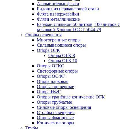
Алюминиевые фляги
Бидоны из нержавеющей стали
Фляга из нержавейки
Фляги металлические
Барабан стальной 50 литров, 100 литров с
крышкой Хлопок ГОСТ 5044-79
Опоры освещения
Многогранные опоры
Складывающиеся опоры
Опора ОГК
Опора ОГК 8
Опора ОГК 10
Опоры ОГКС
Светофорные опоры
Опоры ОСФГ
Опора парковая
Опоры торшерные
Опора НФГ
Опоры гранёные конические ОГК
Опоры трубчатые
Силовые опоры освещения
Столбы освещения
Опоры фланцевые
Конические опоры
Трубы