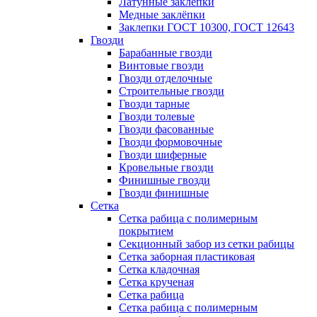
Латунные заклепки
Медные заклёпки
Заклепки ГОСТ 10300, ГОСТ 12643
Гвозди
Барабанные гвозди
Винтовые гвозди
Гвозди отделочные
Строительные гвозди
Гвозди тарные
Гвозди толевые
Гвозди фасованные
Гвозди формовочные
Гвозди шиферные
Кровельные гвозди
Финишные гвозди
Гвозди финишные
Сетка
Сетка рабица с полимерным
покрытием
Секционный забор из сетки рабицы
Сетка заборная пластиковая
Сетка кладочная
Сетка крученая
Сетка рабица
Сетка рабица с полимерным