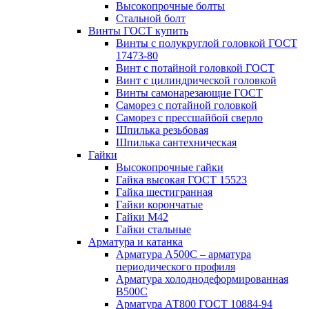
Высокопрочные болты
Стальной болт
Винты ГОСТ купить
Винты с полукруглой головкой ГОСТ
17473-80
Винт с потайной головкой ГОСТ
Винт с цилиндрической головкой
Винты самонарезающие ГОСТ
Саморез с потайной головкой
Саморез с прессшайбой сверло
Шпилька резьбовая
Шпилька сантехническая
Гайки
Высокопрочные гайки
Гайка высокая ГОСТ 15523
Гайка шестигранная
Гайки корончатые
Гайки М42
Гайки стальные
Арматура и катанка
Арматура А500С – арматура
периодического профиля
Арматура холоднодеформированная
В500С
Арматура АТ800 ГОСТ 10884-94