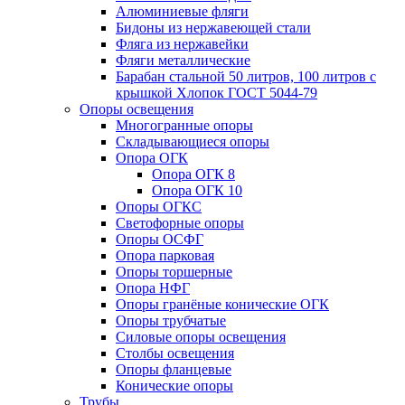
Алюминиевые фляги
Бидоны из нержавеющей стали
Фляга из нержавейки
Фляги металлические
Барабан стальной 50 литров, 100 литров с
крышкой Хлопок ГОСТ 5044-79
Опоры освещения
Многогранные опоры
Складывающиеся опоры
Опора ОГК
Опора ОГК 8
Опора ОГК 10
Опоры ОГКС
Светофорные опоры
Опоры ОСФГ
Опора парковая
Опоры торшерные
Опора НФГ
Опоры гранёные конические ОГК
Опоры трубчатые
Силовые опоры освещения
Столбы освещения
Опоры фланцевые
Конические опоры
Трубы