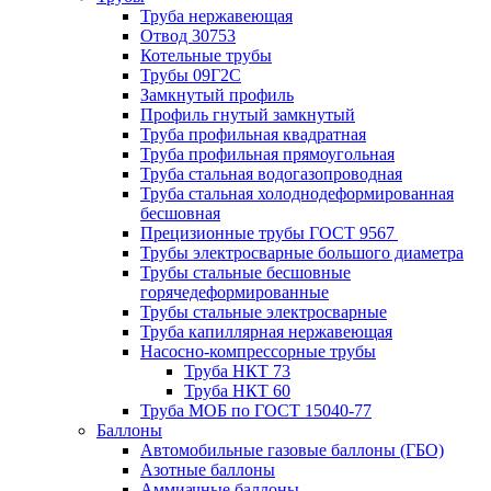
Труба нержавеющая
Отвод 30753
Котельные трубы
Трубы 09Г2С
Замкнутый профиль
Профиль гнутый замкнутый
Труба профильная квадратная
Труба профильная прямоугольная
Труба стальная водогазопроводная
Труба стальная холоднодеформированная
бесшовная
Прецизионные трубы ГОСТ 9567
Трубы электросварные большого диаметра
Трубы стальные бесшовные
горячедеформированные
Трубы стальные электросварные
Труба капиллярная нержавеющая
Насосно-компрессорные трубы
Труба НКТ 73
Труба НКТ 60
Труба МОБ по ГОСТ 15040-77
Баллоны
Автомобильные газовые баллоны (ГБО)
Азотные баллоны
Аммиачные баллоны