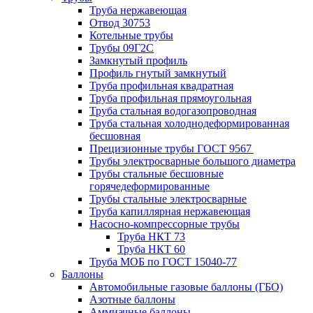
Труба нержавеющая
Отвод 30753
Котельные трубы
Трубы 09Г2С
Замкнутый профиль
Профиль гнутый замкнутый
Труба профильная квадратная
Труба профильная прямоугольная
Труба стальная водогазопроводная
Труба стальная холоднодеформированная
бесшовная
Прецизионные трубы ГОСТ 9567
Трубы электросварные большого диаметра
Трубы стальные бесшовные
горячедеформированные
Трубы стальные электросварные
Труба капиллярная нержавеющая
Насосно-компрессорные трубы
Труба НКТ 73
Труба НКТ 60
Труба МОБ по ГОСТ 15040-77
Баллоны
Автомобильные газовые баллоны (ГБО)
Азотные баллоны
Аммиачные баллоны