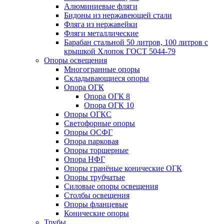
Алюминиевые фляги
Бидоны из нержавеющей стали
Фляга из нержавейки
Фляги металлические
Барабан стальной 50 литров, 100 литров с
крышкой Хлопок ГОСТ 5044-79
Опоры освещения
Многогранные опоры
Складывающиеся опоры
Опора ОГК
Опора ОГК 8
Опора ОГК 10
Опоры ОГКС
Светофорные опоры
Опоры ОСФГ
Опора парковая
Опоры торшерные
Опора НФГ
Опоры гранёные конические ОГК
Опоры трубчатые
Силовые опоры освещения
Столбы освещения
Опоры фланцевые
Конические опоры
Трубы