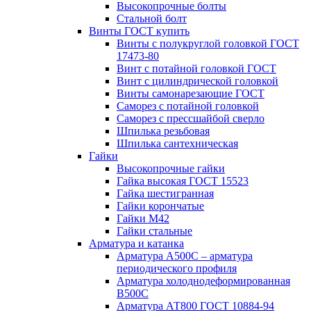
Высокопрочные болты
Стальной болт
Винты ГОСТ купить
Винты с полукруглой головкой ГОСТ
17473-80
Винт с потайной головкой ГОСТ
Винт с цилиндрической головкой
Винты самонарезающие ГОСТ
Саморез с потайной головкой
Саморез с прессшайбой сверло
Шпилька резьбовая
Шпилька сантехническая
Гайки
Высокопрочные гайки
Гайка высокая ГОСТ 15523
Гайка шестигранная
Гайки корончатые
Гайки М42
Гайки стальные
Арматура и катанка
Арматура А500С – арматура
периодического профиля
Арматура холоднодеформированная
В500С
Арматура АТ800 ГОСТ 10884-94