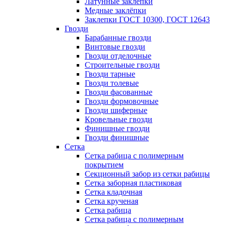
Латунные заклепки
Медные заклёпки
Заклепки ГОСТ 10300, ГОСТ 12643
Гвозди
Барабанные гвозди
Винтовые гвозди
Гвозди отделочные
Строительные гвозди
Гвозди тарные
Гвозди толевые
Гвозди фасованные
Гвозди формовочные
Гвозди шиферные
Кровельные гвозди
Финишные гвозди
Гвозди финишные
Сетка
Сетка рабица с полимерным
покрытием
Секционный забор из сетки рабицы
Сетка заборная пластиковая
Сетка кладочная
Сетка крученая
Сетка рабица
Сетка рабица с полимерным