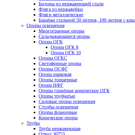
Бидоны из нержавеющей стали
Фляга из нержавейки
Фляги металлические
Барабан стальной 50 литров, 100 литров с к
Опоры освещения
Многогранные опоры
Складывающиеся опоры
Опора ОГК
Опора ОГК 8
Опора ОГК 10
Опоры ОГКС
Светофорные опоры
Опоры ОСФГ
Опора парковая
Опоры торшерные
Опора НФГ
Опоры гранёные конические ОГК
Опоры трубчатые
Силовые опоры освещения
Столбы освещения
Опоры фланцевые
Конические опоры
Трубы
Труба нержавеющая
Отвод 30753