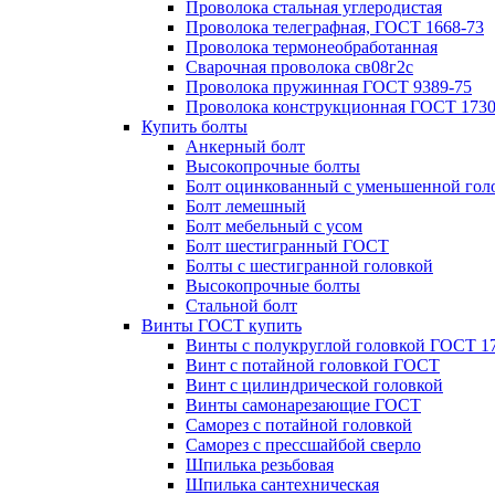
Проволока стальная углеродистая
Проволока телеграфная, ГОСТ 1668-73
Проволока термонеобработанная
Сварочная проволока св08г2с
Проволока пружинная ГОСТ 9389-75
Проволока конструкционная ГОСТ 1730
Купить болты
Анкерный болт
Высокопрочные болты
Болт оцинкованный с уменьшенной гол
Болт лемешный
Болт мебельный с усом
Болт шестигранный ГОСТ
Болты с шестигранной головкой
Высокопрочные болты
Стальной болт
Винты ГОСТ купить
Винты с полукруглой головкой ГОСТ 1
Винт с потайной головкой ГОСТ
Винт с цилиндрической головкой
Винты самонарезающие ГОСТ
Саморез с потайной головкой
Саморез с прессшайбой сверло
Шпилька резьбовая
Шпилька сантехническая