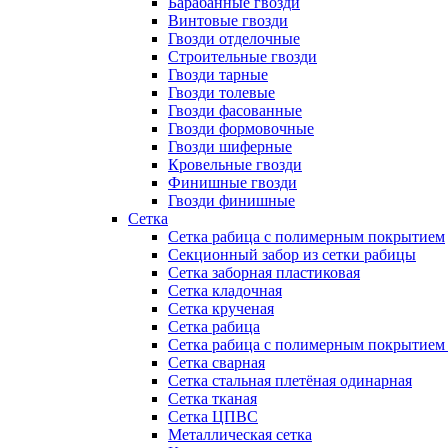
Барабанные гвозди
Винтовые гвозди
Гвозди отделочные
Строительные гвозди
Гвозди тарные
Гвозди толевые
Гвозди фасованные
Гвозди формовочные
Гвозди шиферные
Кровельные гвозди
Финишные гвозди
Гвозди финишные
Сетка
Сетка рабица с полимерным покрытием
Секционный забор из сетки рабицы
Сетка заборная пластиковая
Сетка кладочная
Сетка крученая
Сетка рабица
Сетка рабица с полимерным покрытием
Сетка сварная
Сетка стальная плетёная одинарная
Сетка тканая
Сетка ЦПВС
Металлическая сетка