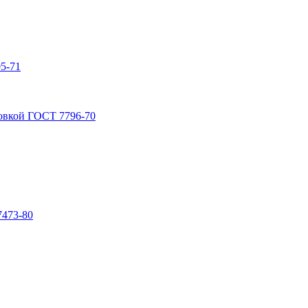
5-71
овкой ГОСТ 7796-70
7473-80