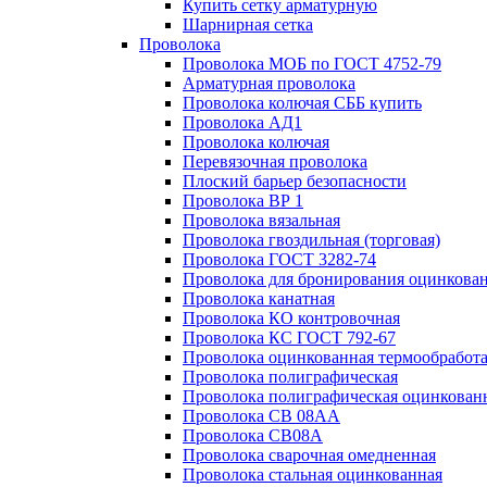
Купить сетку арматурную
Шарнирная сетка
Проволока
Проволока МОБ по ГОСТ 4752-79
Арматурная проволока
Проволока колючая СББ купить
Проволока АД1
Проволока колючая
Перевязочная проволока
Плоский барьер безопасности
Проволока ВР 1
Проволока вязальная
Проволока гвоздильная (торговая)
Проволока ГОСТ 3282-74
Проволока для бронирования оцинкова
Проволока канатная
Проволока КО контровочная
Проволока КС ГОСТ 792-67
Проволока оцинкованная термообработ
Проволока полиграфическая
Проволока полиграфическая оцинкован
Проволока СВ 08АА
Проволока СВ08А
Проволока сварочная омедненная
Проволока стальная оцинкованная