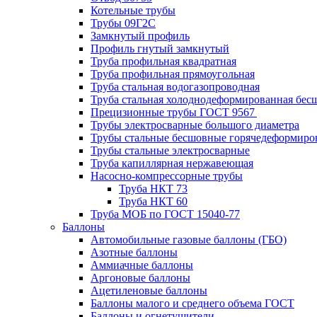
Котельные трубы
Трубы 09Г2С
Замкнутый профиль
Профиль гнутый замкнутый
Труба профильная квадратная
Труба профильная прямоугольная
Труба стальная водогазопроводная
Труба стальная холоднодеформированная бес
Прецизионные трубы ГОСТ 9567
Трубы электросварные большого диаметра
Трубы стальные бесшовные горячедеформиро
Трубы стальные электросварные
Труба капиллярная нержавеющая
Насосно-компрессорные трубы
Труба НКТ 73
Труба НКТ 60
Труба МОБ по ГОСТ 15040-77
Баллоны
Автомобильные газовые баллоны (ГБО)
Азотные баллоны
Аммиачные баллоны
Аргоновые баллоны
Ацетиленовые баллоны
Баллоны малого и среднего объема ГОСТ
Баллоны и огнетушители