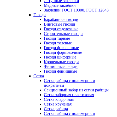
Латунные заклепки
Медные заклёпки
Заклепки ГОСТ 10300, ГОСТ 12643
Гвозди
Барабанные гвозди
Винтовые гвозди
Гвозди отделочные
Строительные гвозди
Гвозди тарные
Гвозди толевые
Гвозди фасованные
Гвозди формовочные
Гвозди шиферные
Кровельные гвозди
Финишные гвозди
Гвозди финишные
Сетка
Сетка рабица с полимерным
покрытием
Секционный забор из сетки рабицы
Сетка заборная пластиковая
Сетка кладочная
Сетка крученая
Сетка рабица
Сетка рабица с полимерным