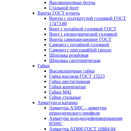
Высокопрочные болты
Стальной болт
Винты ГОСТ купить
Винты с полукруглой головкой ГОСТ
17473-80
Винт с потайной головкой ГОСТ
Винт с цилиндрической головкой
Винты самонарезающие ГОСТ
Саморез с потайной головкой
Саморез с прессшайбой сверло
Шпилька резьбовая
Шпилька сантехническая
Гайки
Высокопрочные гайки
Гайка высокая ГОСТ 15523
Гайка шестигранная
Гайки корончатые
Гайки М42
Гайки стальные
Арматура и катанка
Арматура А500С – арматура
периодического профиля
Арматура холоднодеформированная
В500С
Арматура АТ800 ГОСТ 10884-94