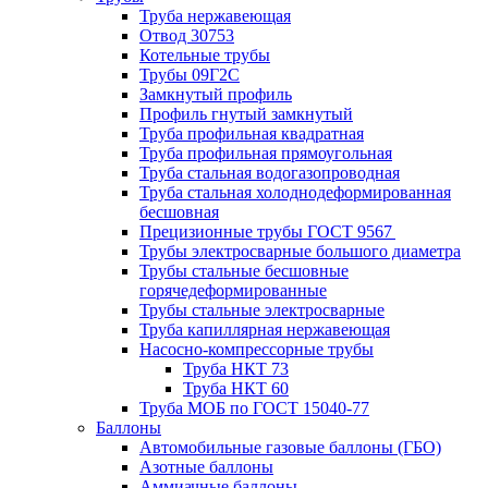
Труба нержавеющая
Отвод 30753
Котельные трубы
Трубы 09Г2С
Замкнутый профиль
Профиль гнутый замкнутый
Труба профильная квадратная
Труба профильная прямоугольная
Труба стальная водогазопроводная
Труба стальная холоднодеформированная
бесшовная
Прецизионные трубы ГОСТ 9567
Трубы электросварные большого диаметра
Трубы стальные бесшовные
горячедеформированные
Трубы стальные электросварные
Труба капиллярная нержавеющая
Насосно-компрессорные трубы
Труба НКТ 73
Труба НКТ 60
Труба МОБ по ГОСТ 15040-77
Баллоны
Автомобильные газовые баллоны (ГБО)
Азотные баллоны
Аммиачные баллоны