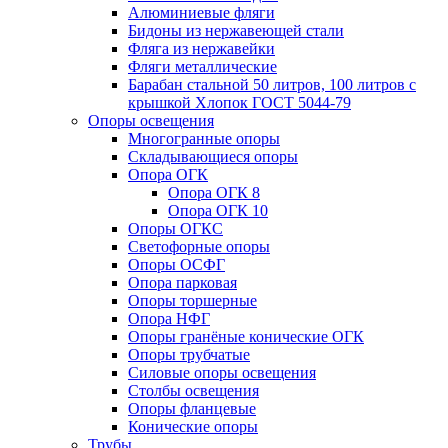
Алюминиевые фляги
Бидоны из нержавеющей стали
Фляга из нержавейки
Фляги металлические
Барабан стальной 50 литров, 100 литров с
крышкой Хлопок ГОСТ 5044-79
Опоры освещения
Многогранные опоры
Складывающиеся опоры
Опора ОГК
Опора ОГК 8
Опора ОГК 10
Опоры ОГКС
Светофорные опоры
Опоры ОСФГ
Опора парковая
Опоры торшерные
Опора НФГ
Опоры гранёные конические ОГК
Опоры трубчатые
Силовые опоры освещения
Столбы освещения
Опоры фланцевые
Конические опоры
Трубы