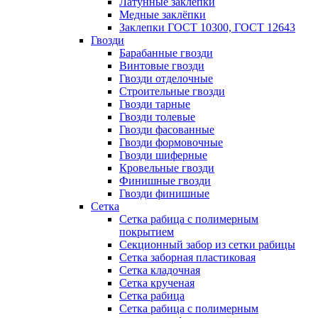
Латунные заклепки
Медные заклёпки
Заклепки ГОСТ 10300, ГОСТ 12643
Гвозди
Барабанные гвозди
Винтовые гвозди
Гвозди отделочные
Строительные гвозди
Гвозди тарные
Гвозди толевые
Гвозди фасованные
Гвозди формовочные
Гвозди шиферные
Кровельные гвозди
Финишные гвозди
Гвозди финишные
Сетка
Сетка рабица с полимерным
покрытием
Секционный забор из сетки рабицы
Сетка заборная пластиковая
Сетка кладочная
Сетка крученая
Сетка рабица
Сетка рабица с полимерным