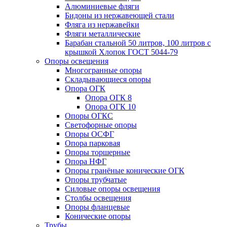
Алюминиевые фляги
Бидоны из нержавеющей стали
Фляга из нержавейки
Фляги металлические
Барабан стальной 50 литров, 100 литров с
крышкой Хлопок ГОСТ 5044-79
Опоры освещения
Многогранные опоры
Складывающиеся опоры
Опора ОГК
Опора ОГК 8
Опора ОГК 10
Опоры ОГКС
Светофорные опоры
Опоры ОСФГ
Опора парковая
Опоры торшерные
Опора НФГ
Опоры гранёные конические ОГК
Опоры трубчатые
Силовые опоры освещения
Столбы освещения
Опоры фланцевые
Конические опоры
Трубы