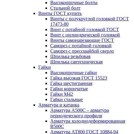
Высокопрочные болты
Стальной болт
Винты ГОСТ купить
Винты с полукруглой головкой ГОСТ
17473-80
Винт с потайной головкой ГОСТ
Винт с цилиндрической головкой
Винты самонарезающие ГОСТ
Саморез с потайной головкой
Саморез с прессшайбой сверло
Шпилька резьбовая
Шпилька сантехническая
Гайки
Высокопрочные гайки
Гайка высокая ГОСТ 15523
Гайка шестигранная
Гайки корончатые
Гайки М42
Гайки стальные
Арматура и катанка
Арматура А500С – арматура
периодического профиля
Арматура холоднодеформированная
В500С
Арматура АТ800 ГОСТ 10884-94