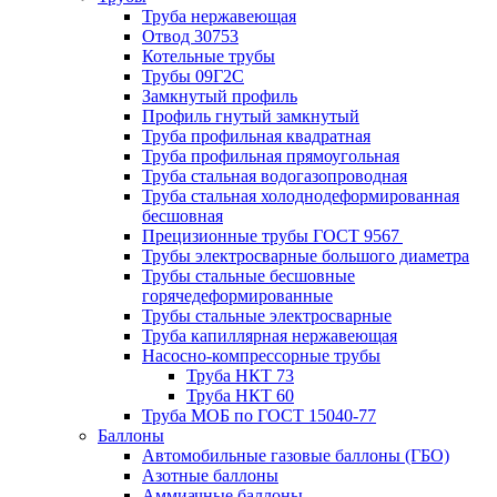
Труба нержавеющая
Отвод 30753
Котельные трубы
Трубы 09Г2С
Замкнутый профиль
Профиль гнутый замкнутый
Труба профильная квадратная
Труба профильная прямоугольная
Труба стальная водогазопроводная
Труба стальная холоднодеформированная
бесшовная
Прецизионные трубы ГОСТ 9567
Трубы электросварные большого диаметра
Трубы стальные бесшовные
горячедеформированные
Трубы стальные электросварные
Труба капиллярная нержавеющая
Насосно-компрессорные трубы
Труба НКТ 73
Труба НКТ 60
Труба МОБ по ГОСТ 15040-77
Баллоны
Автомобильные газовые баллоны (ГБО)
Азотные баллоны
Аммиачные баллоны