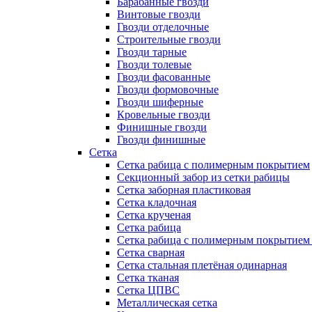
Барабанные гвозди
Винтовые гвозди
Гвозди отделочные
Строительные гвозди
Гвозди тарные
Гвозди толевые
Гвозди фасованные
Гвозди формовочные
Гвозди шиферные
Кровельные гвозди
Финишные гвозди
Гвозди финишные
Сетка
Сетка рабица с полимерным покрытием
Секционный забор из сетки рабицы
Сетка заборная пластиковая
Сетка кладочная
Сетка крученая
Сетка рабица
Сетка рабица с полимерным покрытием
Сетка сварная
Сетка стальная плетёная одинарная
Сетка тканая
Сетка ЦПВС
Металлическая сетка