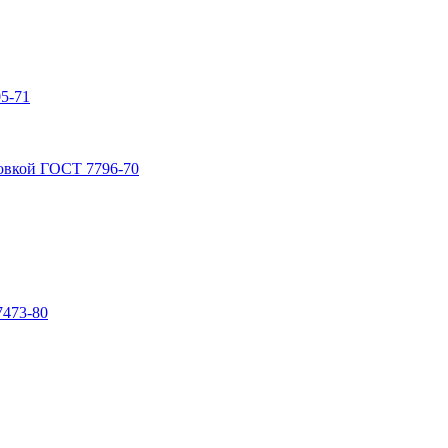
5-71
овкой ГОСТ 7796-70
7473-80