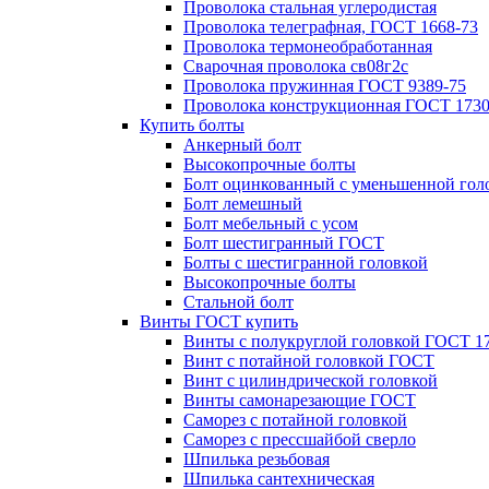
Проволока стальная углеродистая
Проволока телеграфная, ГОСТ 1668-73
Проволока термонеобработанная
Сварочная проволока св08г2с
Проволока пружинная ГОСТ 9389-75
Проволока конструкционная ГОСТ 1730
Купить болты
Анкерный болт
Высокопрочные болты
Болт оцинкованный с уменьшенной гол
Болт лемешный
Болт мебельный с усом
Болт шестигранный ГОСТ
Болты с шестигранной головкой
Высокопрочные болты
Стальной болт
Винты ГОСТ купить
Винты с полукруглой головкой ГОСТ 1
Винт с потайной головкой ГОСТ
Винт с цилиндрической головкой
Винты самонарезающие ГОСТ
Саморез с потайной головкой
Саморез с прессшайбой сверло
Шпилька резьбовая
Шпилька сантехническая