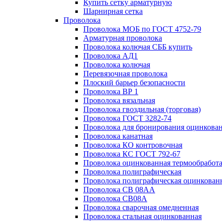
Купить сетку арматурную
Шарнирная сетка
Проволока
Проволока МОБ по ГОСТ 4752-79
Арматурная проволока
Проволока колючая СББ купить
Проволока АД1
Проволока колючая
Перевязочная проволока
Плоский барьер безопасности
Проволока ВР 1
Проволока вязальная
Проволока гвоздильная (торговая)
Проволока ГОСТ 3282-74
Проволока для бронирования оцинкова
Проволока канатная
Проволока КО контровочная
Проволока КС ГОСТ 792-67
Проволока оцинкованная термообработ
Проволока полиграфическая
Проволока полиграфическая оцинкован
Проволока СВ 08АА
Проволока СВ08А
Проволока сварочная омедненная
Проволока стальная оцинкованная