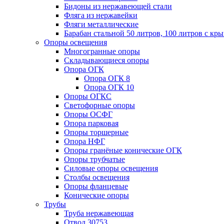
Бидоны из нержавеющей стали
Фляга из нержавейки
Фляги металлические
Барабан стальной 50 литров, 100 литров с к
Опоры освещения
Многогранные опоры
Складывающиеся опоры
Опора ОГК
Опора ОГК 8
Опора ОГК 10
Опоры ОГКС
Светофорные опоры
Опоры ОСФГ
Опора парковая
Опоры торшерные
Опора НФГ
Опоры гранёные конические ОГК
Опоры трубчатые
Силовые опоры освещения
Столбы освещения
Опоры фланцевые
Конические опоры
Трубы
Труба нержавеющая
Отвод 30753