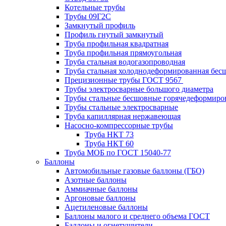
Котельные трубы
Трубы 09Г2С
Замкнутый профиль
Профиль гнутый замкнутый
Труба профильная квадратная
Труба профильная прямоугольная
Труба стальная водогазопроводная
Труба стальная холоднодеформированная бес
Прецизионные трубы ГОСТ 9567
Трубы электросварные большого диаметра
Трубы стальные бесшовные горячедеформиро
Трубы стальные электросварные
Труба капиллярная нержавеющая
Насосно-компрессорные трубы
Труба НКТ 73
Труба НКТ 60
Труба МОБ по ГОСТ 15040-77
Баллоны
Автомобильные газовые баллоны (ГБО)
Азотные баллоны
Аммиачные баллоны
Аргоновые баллоны
Ацетиленовые баллоны
Баллоны малого и среднего объема ГОСТ
Баллоны и огнетушители