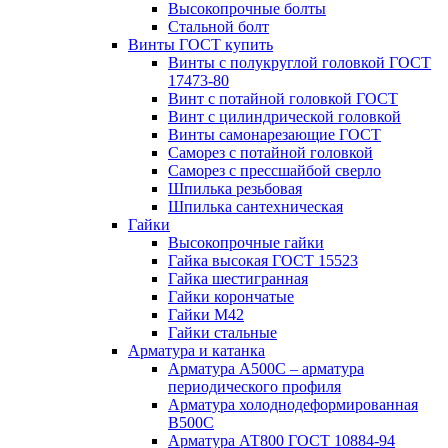
Высокопрочные болты
Стальной болт
Винты ГОСТ купить
Винты с полукруглой головкой ГОСТ
17473-80
Винт с потайной головкой ГОСТ
Винт с цилиндрической головкой
Винты самонарезающие ГОСТ
Саморез с потайной головкой
Саморез с прессшайбой сверло
Шпилька резьбовая
Шпилька сантехническая
Гайки
Высокопрочные гайки
Гайка высокая ГОСТ 15523
Гайка шестигранная
Гайки корончатые
Гайки М42
Гайки стальные
Арматура и катанка
Арматура А500С – арматура
периодического профиля
Арматура холоднодеформированная
В500С
Арматура АТ800 ГОСТ 10884-94