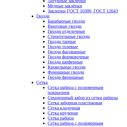
Латунные заклепки
Медные заклёпки
Заклепки ГОСТ 10300, ГОСТ 12643
Гвозди
Барабанные гвозди
Винтовые гвозди
Гвозди отделочные
Строительные гвозди
Гвозди тарные
Гвозди толевые
Гвозди фасованные
Гвозди формовочные
Гвозди шиферные
Кровельные гвозди
Финишные гвозди
Гвозди финишные
Сетка
Сетка рабица с полимерным
покрытием
Секционный забор из сетки рабицы
Сетка заборная пластиковая
Сетка кладочная
Сетка крученая
Сетка рабица
Сетка рабица с полимерным