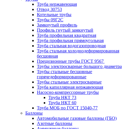
Труба нержавеющая
Отвод 30753
Котельные трубы
Трубы 09Г2С
Замкнутый профиль
Профиль гнутый замкнутый
Труба профильная квадратная
Труба профильная прямоугольная
Труба стальная водогазопроводная
Труба стальная холоднодеформированная
бесшовная
Прецизионные трубы ГОСТ 9567
Трубы электросварные большого диаметра
Трубы стальные бесшовные
горячедеформированные
Трубы стальные электросварные
Труба капиллярная нержавеющая
Насосно-компрессорные трубы
Труба НКТ 73
Труба НКТ 60
Труба МОБ по ГОСТ 15040-77
Баллоны
Автомобильные газовые баллоны (ГБО)
Азотные баллоны
Аммиачные баллоны