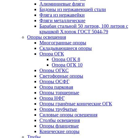
Алюминиевые фляги
Бидоны из нержавеющей стали
Фляга из нержавейки
Фляги металлические
Барабан стальной 50 литров, 100 литров с
крышкой Хлопок ГОСТ 5044-79
Опоры освещения
Многогранные опоры
Складывающиеся опоры
Опора ОГК
Опора ОГК 8
Опора ОГК 10
Опоры ОГКС
Светофорные опоры
Опоры ОСФГ
Опора парковая
Опоры торшерные
Опора НФГ
Опоры гранёные конические ОГК
Опоры трубчатые
Силовые опоры освещения
Столбы освещения
Опоры фланцевые
Конические опоры
Трубы