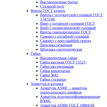
Высокопрочные болты
Стальной болт
Винты ГОСТ купить
Винты с полукруглой головкой ГОСТ
17473-80
Винт с потайной головкой ГОСТ
Винт с цилиндрической головкой
Винты самонарезающие ГОСТ
Саморез с потайной головкой
Саморез с прессшайбой сверло
Шпилька резьбовая
Шпилька сантехническая
Гайки
Высокопрочные гайки
Гайка высокая ГОСТ 15523
Гайка шестигранная
Гайки корончатые
Гайки М42
Гайки стальные
Арматура и катанка
Арматура А500С – арматура
периодического профиля
Арматура холоднодеформированная
В500С
Арматура АТ800 ГОСТ 10884-94