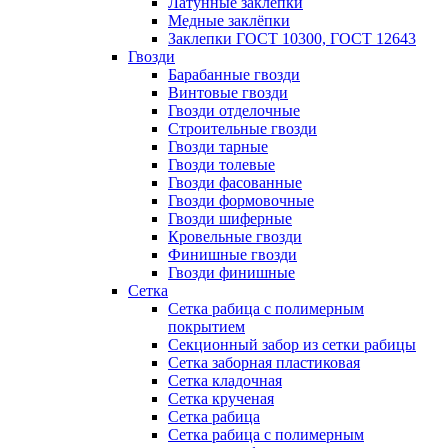
Латунные заклепки
Медные заклёпки
Заклепки ГОСТ 10300, ГОСТ 12643
Гвозди
Барабанные гвозди
Винтовые гвозди
Гвозди отделочные
Строительные гвозди
Гвозди тарные
Гвозди толевые
Гвозди фасованные
Гвозди формовочные
Гвозди шиферные
Кровельные гвозди
Финишные гвозди
Гвозди финишные
Сетка
Сетка рабица с полимерным
покрытием
Секционный забор из сетки рабицы
Сетка заборная пластиковая
Сетка кладочная
Сетка крученая
Сетка рабица
Сетка рабица с полимерным