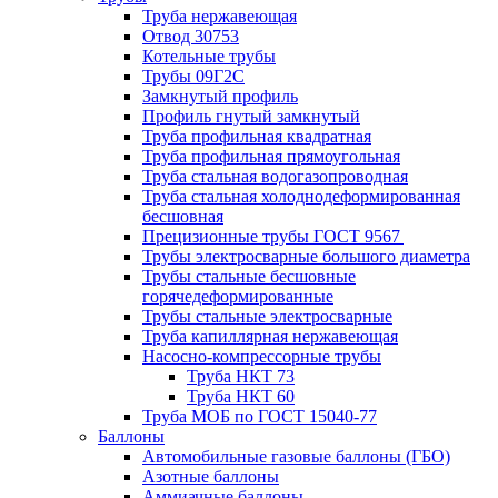
Труба нержавеющая
Отвод 30753
Котельные трубы
Трубы 09Г2С
Замкнутый профиль
Профиль гнутый замкнутый
Труба профильная квадратная
Труба профильная прямоугольная
Труба стальная водогазопроводная
Труба стальная холоднодеформированная
бесшовная
Прецизионные трубы ГОСТ 9567
Трубы электросварные большого диаметра
Трубы стальные бесшовные
горячедеформированные
Трубы стальные электросварные
Труба капиллярная нержавеющая
Насосно-компрессорные трубы
Труба НКТ 73
Труба НКТ 60
Труба МОБ по ГОСТ 15040-77
Баллоны
Автомобильные газовые баллоны (ГБО)
Азотные баллоны
Аммиачные баллоны