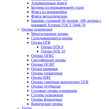
Алюминиевые фляги
Бидоны из нержавеющей стали
Фляга из нержавейки
Фляги металлические
Барабан стальной 50 литров, 100 литров с
крышкой Хлопок ГОСТ 5044-79
Опоры освещения
Многогранные опоры
Складывающиеся опоры
Опора ОГК
Опора ОГК 8
Опора ОГК 10
Опоры ОГКС
Светофорные опоры
Опоры ОСФГ
Опора парковая
Опоры торшерные
Опора НФГ
Опоры гранёные конические ОГК
Опоры трубчатые
Силовые опоры освещения
Столбы освещения
Опоры фланцевые
Конические опоры
Трубы