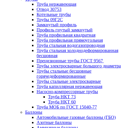
Труба нержавеющая
Отвод 30753
Котельные трубы
Трубы 09Г2С
Замкнутый профиль
Профиль гнутый замкнутый
Труба профильная квадратная
Труба профильная прямоугольная
Труба стальная водогазопроводная
Труба стальная холоднодеформированная
бесшовная
Прецизионные трубы ГОСТ 9567
Трубы электросварные большого диаметра
Трубы стальные бесшовные
горячедеформированные
Трубы стальные электросварные
Труба капиллярная нержавеющая
Насосно-компрессорные трубы
Труба НКТ 73
Труба НКТ 60
Труба МОБ по ГОСТ 15040-77
Баллоны
Автомобильные газовые баллоны (ГБО)
Азотные баллоны
Аммиачные баллоны