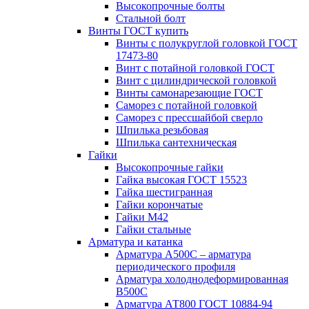
Высокопрочные болты
Стальной болт
Винты ГОСТ купить
Винты с полукруглой головкой ГОСТ
17473-80
Винт с потайной головкой ГОСТ
Винт с цилиндрической головкой
Винты самонарезающие ГОСТ
Саморез с потайной головкой
Саморез с прессшайбой сверло
Шпилька резьбовая
Шпилька сантехническая
Гайки
Высокопрочные гайки
Гайка высокая ГОСТ 15523
Гайка шестигранная
Гайки корончатые
Гайки М42
Гайки стальные
Арматура и катанка
Арматура А500С – арматура
периодического профиля
Арматура холоднодеформированная
В500С
Арматура АТ800 ГОСТ 10884-94