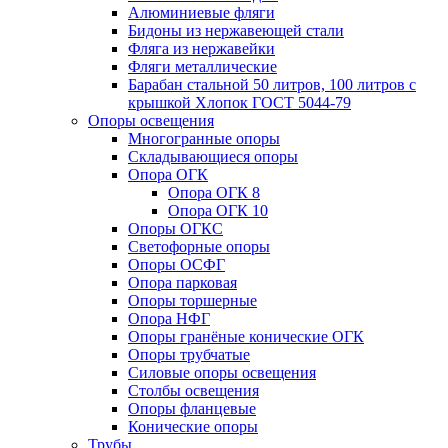
Алюминиевые фляги
Бидоны из нержавеющей стали
Фляга из нержавейки
Фляги металлические
Барабан стальной 50 литров, 100 литров с
крышкой Хлопок ГОСТ 5044-79
Опоры освещения
Многогранные опоры
Складывающиеся опоры
Опора ОГК
Опора ОГК 8
Опора ОГК 10
Опоры ОГКС
Светофорные опоры
Опоры ОСФГ
Опора парковая
Опоры торшерные
Опора НФГ
Опоры гранёные конические ОГК
Опоры трубчатые
Силовые опоры освещения
Столбы освещения
Опоры фланцевые
Конические опоры
Трубы