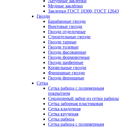
Латунные заклепки
Медные заклёпки
Заклепки ГОСТ 10300, ГОСТ 12643
Гвозди
Барабанные гвозди
Винтовые гвозди
Гвозди отделочные
Строительные гвозди
Гвозди тарные
Гвозди толевые
Гвозди фасованные
Гвозди формовочные
Гвозди шиферные
Кровельные гвозди
Финишные гвозди
Гвозди финишные
Сетка
Сетка рабица с полимерным
покрытием
Секционный забор из сетки рабицы
Сетка заборная пластиковая
Сетка кладочная
Сетка крученая
Сетка рабица
Сетка рабица с полимерным