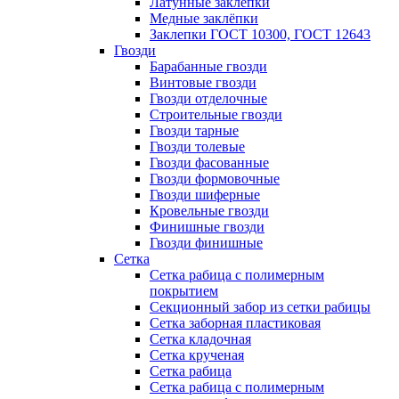
Латунные заклепки
Медные заклёпки
Заклепки ГОСТ 10300, ГОСТ 12643
Гвозди
Барабанные гвозди
Винтовые гвозди
Гвозди отделочные
Строительные гвозди
Гвозди тарные
Гвозди толевые
Гвозди фасованные
Гвозди формовочные
Гвозди шиферные
Кровельные гвозди
Финишные гвозди
Гвозди финишные
Сетка
Сетка рабица с полимерным
покрытием
Секционный забор из сетки рабицы
Сетка заборная пластиковая
Сетка кладочная
Сетка крученая
Сетка рабица
Сетка рабица с полимерным