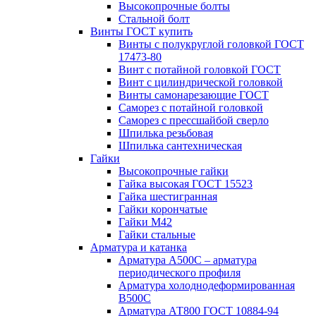
Высокопрочные болты
Стальной болт
Винты ГОСТ купить
Винты с полукруглой головкой ГОСТ
17473-80
Винт с потайной головкой ГОСТ
Винт с цилиндрической головкой
Винты самонарезающие ГОСТ
Саморез с потайной головкой
Саморез с прессшайбой сверло
Шпилька резьбовая
Шпилька сантехническая
Гайки
Высокопрочные гайки
Гайка высокая ГОСТ 15523
Гайка шестигранная
Гайки корончатые
Гайки М42
Гайки стальные
Арматура и катанка
Арматура А500С – арматура
периодического профиля
Арматура холоднодеформированная
В500С
Арматура АТ800 ГОСТ 10884-94