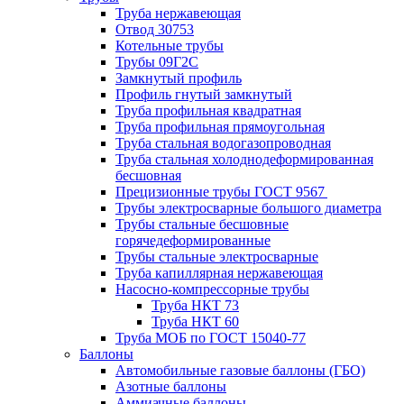
Труба нержавеющая
Отвод 30753
Котельные трубы
Трубы 09Г2С
Замкнутый профиль
Профиль гнутый замкнутый
Труба профильная квадратная
Труба профильная прямоугольная
Труба стальная водогазопроводная
Труба стальная холоднодеформированная
бесшовная
Прецизионные трубы ГОСТ 9567
Трубы электросварные большого диаметра
Трубы стальные бесшовные
горячедеформированные
Трубы стальные электросварные
Труба капиллярная нержавеющая
Насосно-компрессорные трубы
Труба НКТ 73
Труба НКТ 60
Труба МОБ по ГОСТ 15040-77
Баллоны
Автомобильные газовые баллоны (ГБО)
Азотные баллоны
Аммиачные баллоны