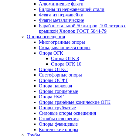
Алюминиевые фляги
Бидоны из нержавеющей стали
Фляга из нержавейки
Фляги металлические
Барабан стальной 50 литров, 100 литров с
крышкой Хлопок ГОСТ 5044-79
Опоры освещения
Многогранные опоры
Складывающиеся опоры
Опора ОГК
Опора ОГК 8
Опора ОГК 10
Опоры ОГКС
Светофорные опоры
Опоры ОСФГ
Опора парковая
Опоры торшерные
Опора НФГ
Опоры гранёные конические ОГК
Опоры трубчатые
Силовые опоры освещения
Столбы освещения
Опоры фланцевые
Конические опоры
Трубы