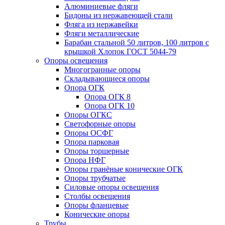
Алюминиевые фляги
Бидоны из нержавеющей стали
Фляга из нержавейки
Фляги металлические
Барабан стальной 50 литров, 100 литров с
крышкой Хлопок ГОСТ 5044-79
Опоры освещения
Многогранные опоры
Складывающиеся опоры
Опора ОГК
Опора ОГК 8
Опора ОГК 10
Опоры ОГКС
Светофорные опоры
Опоры ОСФГ
Опора парковая
Опоры торшерные
Опора НФГ
Опоры гранёные конические ОГК
Опоры трубчатые
Силовые опоры освещения
Столбы освещения
Опоры фланцевые
Конические опоры
Трубы