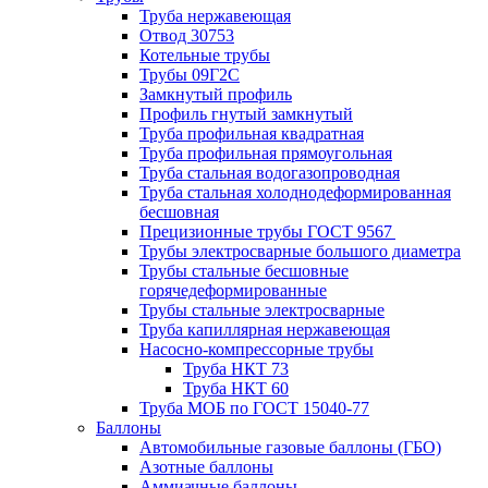
Труба нержавеющая
Отвод 30753
Котельные трубы
Трубы 09Г2С
Замкнутый профиль
Профиль гнутый замкнутый
Труба профильная квадратная
Труба профильная прямоугольная
Труба стальная водогазопроводная
Труба стальная холоднодеформированная
бесшовная
Прецизионные трубы ГОСТ 9567
Трубы электросварные большого диаметра
Трубы стальные бесшовные
горячедеформированные
Трубы стальные электросварные
Труба капиллярная нержавеющая
Насосно-компрессорные трубы
Труба НКТ 73
Труба НКТ 60
Труба МОБ по ГОСТ 15040-77
Баллоны
Автомобильные газовые баллоны (ГБО)
Азотные баллоны
Аммиачные баллоны