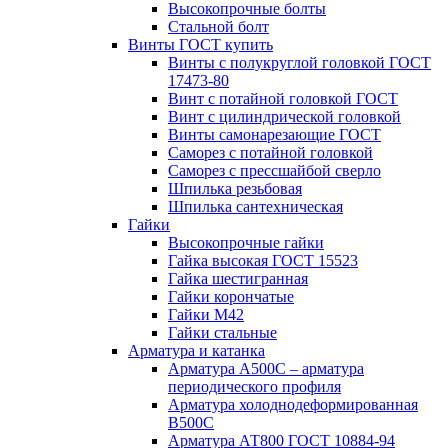
Высокопрочные болты
Стальной болт
Винты ГОСТ купить
Винты с полукруглой головкой ГОСТ
17473-80
Винт с потайной головкой ГОСТ
Винт с цилиндрической головкой
Винты самонарезающие ГОСТ
Саморез с потайной головкой
Саморез с прессшайбой сверло
Шпилька резьбовая
Шпилька сантехническая
Гайки
Высокопрочные гайки
Гайка высокая ГОСТ 15523
Гайка шестигранная
Гайки корончатые
Гайки М42
Гайки стальные
Арматура и катанка
Арматура А500С – арматура
периодического профиля
Арматура холоднодеформированная
В500С
Арматура АТ800 ГОСТ 10884-94