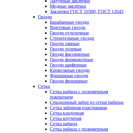
Латунные заклепки
Медные заклёпки
Заклепки ГОСТ 10300, ГОСТ 12643
Гвозди
Барабанные гвозди
Винтовые гвозди
Гвозди отделочные
Строительные гвозди
Гвозди тарные
Гвозди толевые
Гвозди фасованные
Гвозди формовочные
Гвозди шиферные
Кровельные гвозди
Финишные гвозди
Гвозди финишные
Сетка
Сетка рабица с полимерным
покрытием
Секционный забор из сетки рабицы
Сетка заборная пластиковая
Сетка кладочная
Сетка крученая
Сетка рабица
Сетка рабица с полимерным