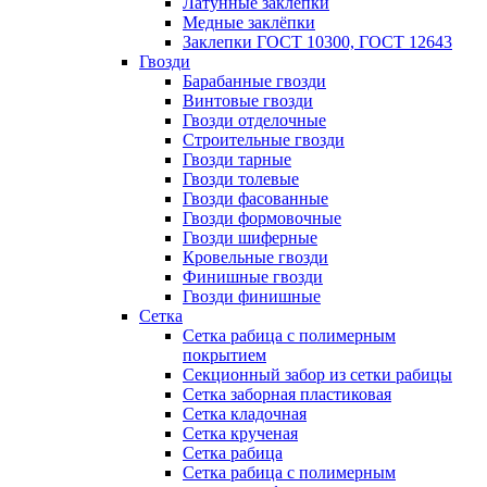
Латунные заклепки
Медные заклёпки
Заклепки ГОСТ 10300, ГОСТ 12643
Гвозди
Барабанные гвозди
Винтовые гвозди
Гвозди отделочные
Строительные гвозди
Гвозди тарные
Гвозди толевые
Гвозди фасованные
Гвозди формовочные
Гвозди шиферные
Кровельные гвозди
Финишные гвозди
Гвозди финишные
Сетка
Сетка рабица с полимерным
покрытием
Секционный забор из сетки рабицы
Сетка заборная пластиковая
Сетка кладочная
Сетка крученая
Сетка рабица
Сетка рабица с полимерным