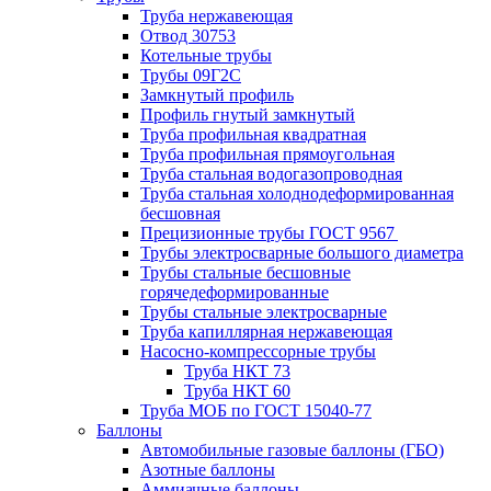
Труба нержавеющая
Отвод 30753
Котельные трубы
Трубы 09Г2С
Замкнутый профиль
Профиль гнутый замкнутый
Труба профильная квадратная
Труба профильная прямоугольная
Труба стальная водогазопроводная
Труба стальная холоднодеформированная
бесшовная
Прецизионные трубы ГОСТ 9567
Трубы электросварные большого диаметра
Трубы стальные бесшовные
горячедеформированные
Трубы стальные электросварные
Труба капиллярная нержавеющая
Насосно-компрессорные трубы
Труба НКТ 73
Труба НКТ 60
Труба МОБ по ГОСТ 15040-77
Баллоны
Автомобильные газовые баллоны (ГБО)
Азотные баллоны
Аммиачные баллоны