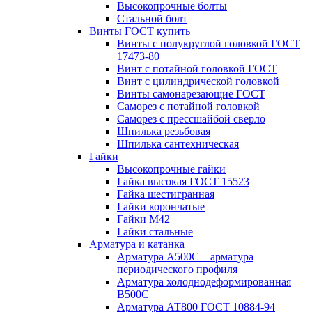
Высокопрочные болты
Стальной болт
Винты ГОСТ купить
Винты с полукруглой головкой ГОСТ
17473-80
Винт с потайной головкой ГОСТ
Винт с цилиндрической головкой
Винты самонарезающие ГОСТ
Саморез с потайной головкой
Саморез с прессшайбой сверло
Шпилька резьбовая
Шпилька сантехническая
Гайки
Высокопрочные гайки
Гайка высокая ГОСТ 15523
Гайка шестигранная
Гайки корончатые
Гайки М42
Гайки стальные
Арматура и катанка
Арматура А500С – арматура
периодического профиля
Арматура холоднодеформированная
В500С
Арматура АТ800 ГОСТ 10884-94