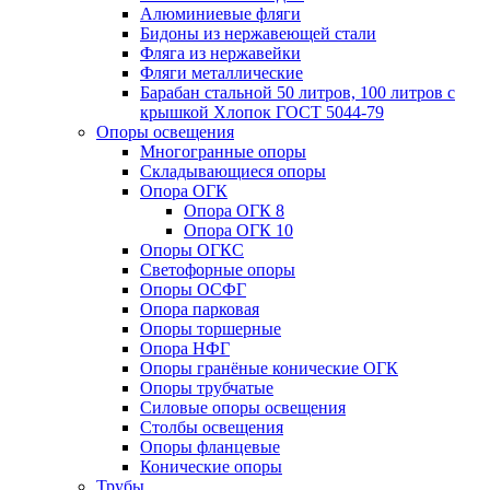
Алюминиевые фляги
Бидоны из нержавеющей стали
Фляга из нержавейки
Фляги металлические
Барабан стальной 50 литров, 100 литров с
крышкой Хлопок ГОСТ 5044-79
Опоры освещения
Многогранные опоры
Складывающиеся опоры
Опора ОГК
Опора ОГК 8
Опора ОГК 10
Опоры ОГКС
Светофорные опоры
Опоры ОСФГ
Опора парковая
Опоры торшерные
Опора НФГ
Опоры гранёные конические ОГК
Опоры трубчатые
Силовые опоры освещения
Столбы освещения
Опоры фланцевые
Конические опоры
Трубы