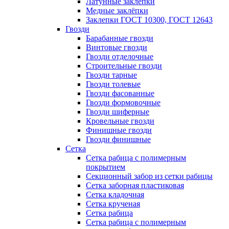
Латунные заклепки
Медные заклёпки
Заклепки ГОСТ 10300, ГОСТ 12643
Гвозди
Барабанные гвозди
Винтовые гвозди
Гвозди отделочные
Строительные гвозди
Гвозди тарные
Гвозди толевые
Гвозди фасованные
Гвозди формовочные
Гвозди шиферные
Кровельные гвозди
Финишные гвозди
Гвозди финишные
Сетка
Сетка рабица с полимерным
покрытием
Секционный забор из сетки рабицы
Сетка заборная пластиковая
Сетка кладочная
Сетка крученая
Сетка рабица
Сетка рабица с полимерным