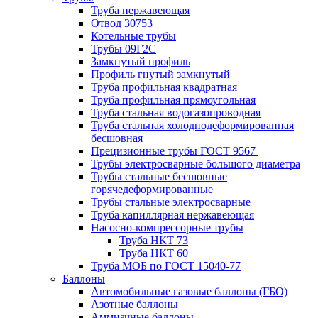
Труба нержавеющая
Отвод 30753
Котельные трубы
Трубы 09Г2С
Замкнутый профиль
Профиль гнутый замкнутый
Труба профильная квадратная
Труба профильная прямоугольная
Труба стальная водогазопроводная
Труба стальная холоднодеформированная
бесшовная
Прецизионные трубы ГОСТ 9567
Трубы электросварные большого диаметра
Трубы стальные бесшовные
горячедеформированные
Трубы стальные электросварные
Труба капиллярная нержавеющая
Насосно-компрессорные трубы
Труба НКТ 73
Труба НКТ 60
Труба МОБ по ГОСТ 15040-77
Баллоны
Автомобильные газовые баллоны (ГБО)
Азотные баллоны
Аммиачные баллоны