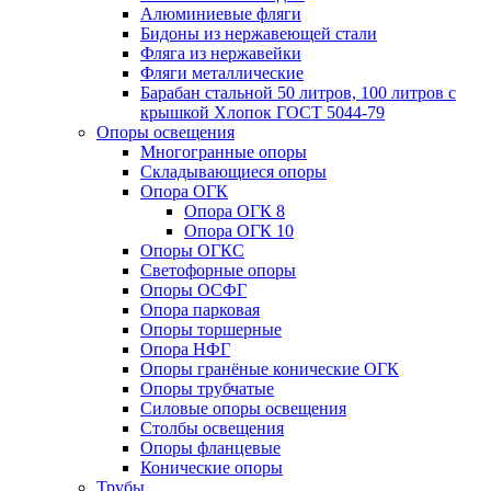
Алюминиевые фляги
Бидоны из нержавеющей стали
Фляга из нержавейки
Фляги металлические
Барабан стальной 50 литров, 100 литров с
крышкой Хлопок ГОСТ 5044-79
Опоры освещения
Многогранные опоры
Складывающиеся опоры
Опора ОГК
Опора ОГК 8
Опора ОГК 10
Опоры ОГКС
Светофорные опоры
Опоры ОСФГ
Опора парковая
Опоры торшерные
Опора НФГ
Опоры гранёные конические ОГК
Опоры трубчатые
Силовые опоры освещения
Столбы освещения
Опоры фланцевые
Конические опоры
Трубы