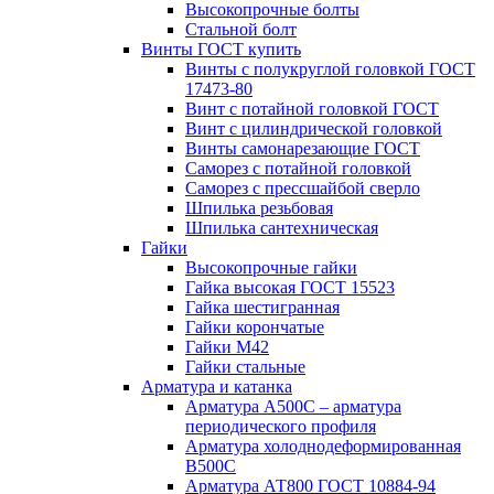
Высокопрочные болты
Стальной болт
Винты ГОСТ купить
Винты с полукруглой головкой ГОСТ
17473-80
Винт с потайной головкой ГОСТ
Винт с цилиндрической головкой
Винты самонарезающие ГОСТ
Саморез с потайной головкой
Саморез с прессшайбой сверло
Шпилька резьбовая
Шпилька сантехническая
Гайки
Высокопрочные гайки
Гайка высокая ГОСТ 15523
Гайка шестигранная
Гайки корончатые
Гайки М42
Гайки стальные
Арматура и катанка
Арматура А500С – арматура
периодического профиля
Арматура холоднодеформированная
В500С
Арматура АТ800 ГОСТ 10884-94