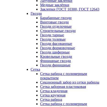
Латунные заклепки
Медные заклёпки
Заклепки ГОСТ 10300, ГОСТ 12643
Гвозди
Барабанные гвозди
Винтовые гвозди
Гвозди отделочные
Строительные гвозди
Гвозди тарные
Гвозди толевые
Гвозди фасованные
Гвозди формовочные
Гвозди шиферные
Кровельные гвозди
Финишные гвозди
Гвозди финишные
Сетка
Сетка рабица с полимерным
покрытием
Секционный забор из сетки рабицы
Сетка заборная пластиковая
Сетка кладочная
Сетка крученая
Сетка рабица
Сетка рабица с полимерным