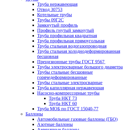
Труба нержавеющая
Отвод 30753
Котельные трубы
Трубы 09Г2С
Замкнутый профиль
Профиль гнутый замкнутый
Труба профильная квадратная
Труба профильная прямоугольная
Труба стальная водогазопроводная
Труба стальная холоднодеформированная
бесшовная
Прецизионные трубы ГОСТ 9567
Трубы электросварные большого диаметра
Трубы стальные бесшовные
горячедеформированные
Трубы стальные электросварные
Труба капиллярная нержавеющая
Насосно-компрессорные трубы
Труба НКТ 73
Труба НКТ 60
Труба МОБ по ГОСТ 15040-77
Баллоны
Автомобильные газовые баллоны (ГБО)
Азотные баллоны
Аммиачные баллоны