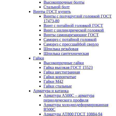
Высокопрочные болты
Стальной болт
Винты ГОСТ купить
Винты с полукруглой головкой ГОСТ
17473-80
Винт с потайной головкой ГОСТ
Винт с цилиндрической головкой
Винты самонарезающие ГОСТ
Саморез с потайной головкой
Саморез с прессшайбой сверло
Шпилька резьбовая
Шпилька сантехническая
Гайки
Высокопрочные гайки
Гайка высокая ГОСТ 15523
Гайка шестигранная
Гайки корончатые
Гайки М42
Гайки стальные
Арматура и катанка
Арматура А500С – арматура
периодического профиля
Арматура холоднодеформированная
В500С
Арматура АТ800 ГОСТ 10884-94