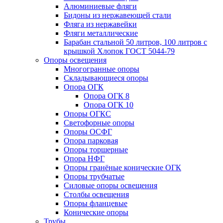
Алюминиевые фляги
Бидоны из нержавеющей стали
Фляга из нержавейки
Фляги металлические
Барабан стальной 50 литров, 100 литров с
крышкой Хлопок ГОСТ 5044-79
Опоры освещения
Многогранные опоры
Складывающиеся опоры
Опора ОГК
Опора ОГК 8
Опора ОГК 10
Опоры ОГКС
Светофорные опоры
Опоры ОСФГ
Опора парковая
Опоры торшерные
Опора НФГ
Опоры гранёные конические ОГК
Опоры трубчатые
Силовые опоры освещения
Столбы освещения
Опоры фланцевые
Конические опоры
Трубы