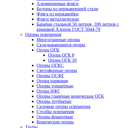
Алюминиевые фляги
Бидоны из нержавеющей стали
Фляга из нержавейки
Фляги металлические
Барабан стальной 50 литров, 100 литров с
крышкой Хлопок ГОСТ 5044-79
Опоры освещения
Многогранные опоры
Складывающиеся опоры
Опора ОГК
Опора ОГК 8
Опора ОГК 10
Опоры ОГКС
Светофорные опоры
Опоры ОСФГ
Опора парковая
Опоры торшерные
Опора НФГ
Опоры гранёные конические ОГК
Опоры трубчатые
Силовые опоры освещения
Столбы освещения
Опоры фланцевые
Конические опоры
Трубы