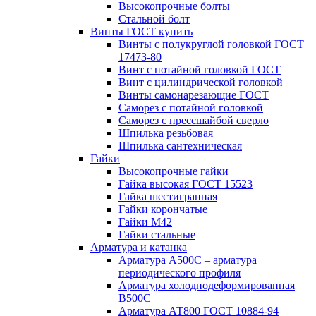
Высокопрочные болты
Стальной болт
Винты ГОСТ купить
Винты с полукруглой головкой ГОСТ
17473-80
Винт с потайной головкой ГОСТ
Винт с цилиндрической головкой
Винты самонарезающие ГОСТ
Саморез с потайной головкой
Саморез с прессшайбой сверло
Шпилька резьбовая
Шпилька сантехническая
Гайки
Высокопрочные гайки
Гайка высокая ГОСТ 15523
Гайка шестигранная
Гайки корончатые
Гайки М42
Гайки стальные
Арматура и катанка
Арматура А500С – арматура
периодического профиля
Арматура холоднодеформированная
В500С
Арматура АТ800 ГОСТ 10884-94