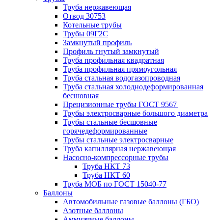
Труба нержавеющая
Отвод 30753
Котельные трубы
Трубы 09Г2С
Замкнутый профиль
Профиль гнутый замкнутый
Труба профильная квадратная
Труба профильная прямоугольная
Труба стальная водогазопроводная
Труба стальная холоднодеформированная
бесшовная
Прецизионные трубы ГОСТ 9567
Трубы электросварные большого диаметра
Трубы стальные бесшовные
горячедеформированные
Трубы стальные электросварные
Труба капиллярная нержавеющая
Насосно-компрессорные трубы
Труба НКТ 73
Труба НКТ 60
Труба МОБ по ГОСТ 15040-77
Баллоны
Автомобильные газовые баллоны (ГБО)
Азотные баллоны
Аммиачные баллоны