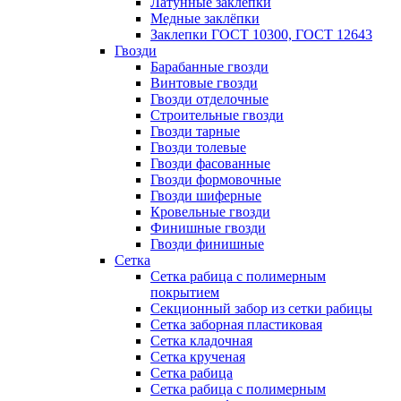
Латунные заклепки
Медные заклёпки
Заклепки ГОСТ 10300, ГОСТ 12643
Гвозди
Барабанные гвозди
Винтовые гвозди
Гвозди отделочные
Строительные гвозди
Гвозди тарные
Гвозди толевые
Гвозди фасованные
Гвозди формовочные
Гвозди шиферные
Кровельные гвозди
Финишные гвозди
Гвозди финишные
Сетка
Сетка рабица с полимерным
покрытием
Секционный забор из сетки рабицы
Сетка заборная пластиковая
Сетка кладочная
Сетка крученая
Сетка рабица
Сетка рабица с полимерным