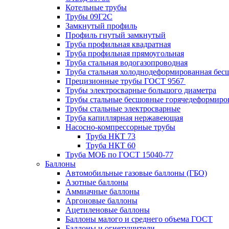
Котельные трубы
Трубы 09Г2С
Замкнутый профиль
Профиль гнутый замкнутый
Труба профильная квадратная
Труба профильная прямоугольная
Труба стальная водогазопроводная
Труба стальная холоднодеформированная бес
Прецизионные трубы ГОСТ 9567
Трубы электросварные большого диаметра
Трубы стальные бесшовные горячедеформиро
Трубы стальные электросварные
Труба капиллярная нержавеющая
Насосно-компрессорные трубы
Труба НКТ 73
Труба НКТ 60
Труба МОБ по ГОСТ 15040-77
Баллоны
Автомобильные газовые баллоны (ГБО)
Азотные баллоны
Аммиачные баллоны
Аргоновые баллоны
Ацетиленовые баллоны
Баллоны малого и среднего объема ГОСТ
Баллоны и огнетушители