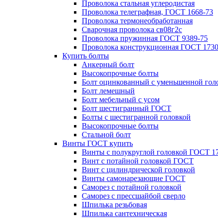
Проволока стальная углеродистая
Проволока телеграфная, ГОСТ 1668-73
Проволока термонеобработанная
Сварочная проволока св08г2с
Проволока пружинная ГОСТ 9389-75
Проволока конструкционная ГОСТ 1730
Купить болты
Анкерный болт
Высокопрочные болты
Болт оцинкованный с уменьшенной гол
Болт лемешный
Болт мебельный с усом
Болт шестигранный ГОСТ
Болты с шестигранной головкой
Высокопрочные болты
Стальной болт
Винты ГОСТ купить
Винты с полукруглой головкой ГОСТ 1
Винт с потайной головкой ГОСТ
Винт с цилиндрической головкой
Винты самонарезающие ГОСТ
Саморез с потайной головкой
Саморез с прессшайбой сверло
Шпилька резьбовая
Шпилька сантехническая