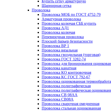
Купить сетку арматурную
Шарнирная сетка
Проволока
Проволока МОБ по ГОСТ 4752-79
Арматурная проволока
Проволока колючая СББ купить
Проволока АД1
Проволока колючая
Перевязочная проволока
Плоский барьер безопасности
Проволока ВР 1
Проволока вязальная
Проволока гвоздильная (торговая)
Проволока ГОСТ 3282-74
Проволока для бронирования оцинкова
Проволока канатная
Проволока КО контровочная
Проволока КС ГОСТ 792-67
Проволока оцинкованная термообработ
Проволока полиграфическая
Проволока полиграфическая оцинкован
Проволока СВ 08АА
Проволока СВ08А
Проволока сварочная омедненная
Проволока стальная оцинкованная