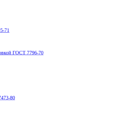
5-71
овкой ГОСТ 7796-70
7473-80