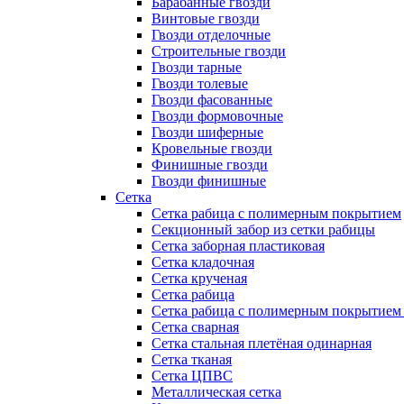
Барабанные гвозди
Винтовые гвозди
Гвозди отделочные
Строительные гвозди
Гвозди тарные
Гвозди толевые
Гвозди фасованные
Гвозди формовочные
Гвозди шиферные
Кровельные гвозди
Финишные гвозди
Гвозди финишные
Сетка
Сетка рабица с полимерным покрытием
Секционный забор из сетки рабицы
Сетка заборная пластиковая
Сетка кладочная
Сетка крученая
Сетка рабица
Сетка рабица с полимерным покрытием
Сетка сварная
Сетка стальная плетёная одинарная
Сетка тканая
Сетка ЦПВС
Металлическая сетка