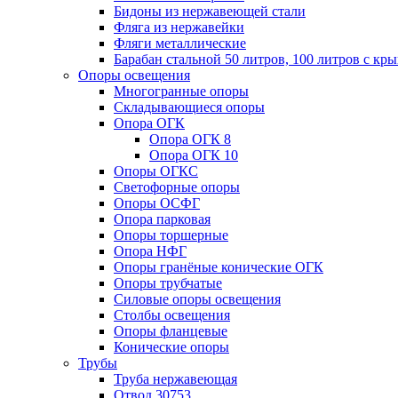
Бидоны из нержавеющей стали
Фляга из нержавейки
Фляги металлические
Барабан стальной 50 литров, 100 литров с к
Опоры освещения
Многогранные опоры
Складывающиеся опоры
Опора ОГК
Опора ОГК 8
Опора ОГК 10
Опоры ОГКС
Светофорные опоры
Опоры ОСФГ
Опора парковая
Опоры торшерные
Опора НФГ
Опоры гранёные конические ОГК
Опоры трубчатые
Силовые опоры освещения
Столбы освещения
Опоры фланцевые
Конические опоры
Трубы
Труба нержавеющая
Отвод 30753