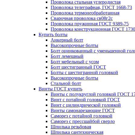
Проволока стальная углеродистая
Проволока телеграфная, ГОСТ 1668-73
Проволока термонеобработанная
Сварочная проволока св08г2с
Проволока пружинная ГОСТ 9389-75
Проволока конструкционная ГОСТ 1730
Купить болты
Анкерный болт
Высокопрочные болты
Болт оцинкованный с уменьшенной гол
Болт лемешный
Болт мебельный с усом
Болт шестигранный ГОСТ
Болты с шестигранной головкой
Высокопрочные болты
Стальной болт
Винты ГОСТ купить
Винты с полукруглой головкой ГОСТ 1
Винт с потайной головкой ГОСТ
Винт с цилиндрической головкой
Винты самонарезающие ГОСТ
Саморез с потайной головкой
Саморез с прессшайбой сверло
Шпилька резьбовая
Шпилька сантехническая