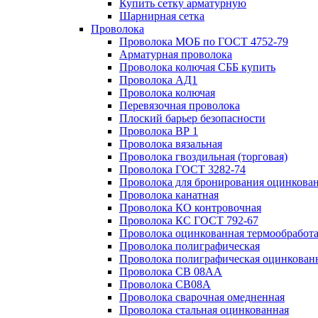
Купить сетку арматурную
Шарнирная сетка
Проволока
Проволока МОБ по ГОСТ 4752-79
Арматурная проволока
Проволока колючая СББ купить
Проволока АД1
Проволока колючая
Перевязочная проволока
Плоский барьер безопасности
Проволока ВР 1
Проволока вязальная
Проволока гвоздильная (торговая)
Проволока ГОСТ 3282-74
Проволока для бронирования оцинкова
Проволока канатная
Проволока КО контровочная
Проволока КС ГОСТ 792-67
Проволока оцинкованная термообработ
Проволока полиграфическая
Проволока полиграфическая оцинкован
Проволока СВ 08АА
Проволока СВ08А
Проволока сварочная омедненная
Проволока стальная оцинкованная