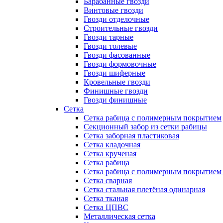
Барабанные гвозди
Винтовые гвозди
Гвозди отделочные
Строительные гвозди
Гвозди тарные
Гвозди толевые
Гвозди фасованные
Гвозди формовочные
Гвозди шиферные
Кровельные гвозди
Финишные гвозди
Гвозди финишные
Сетка
Сетка рабица с полимерным покрытием
Секционный забор из сетки рабицы
Сетка заборная пластиковая
Сетка кладочная
Сетка крученая
Сетка рабица
Сетка рабица с полимерным покрытием
Сетка сварная
Сетка стальная плетёная одинарная
Сетка тканая
Сетка ЦПВС
Металлическая сетка