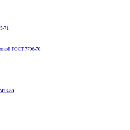
5-71
овкой ГОСТ 7796-70
7473-80