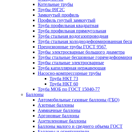
Котельные трубы
Трубы 09Г2С
Замкнутый профиль
Профиль гнутый замкнутый
Труба профильная квадратная
Труба профильная прямоугольная
Труба стальная водогазопроводная
Труба стальная холоднодеформированная бес
Прецизионные трубы ГОСТ 9567
Трубы электросварные большого диаметра
Трубы стальные бесшовные горячедеформиро
Трубы стальные электросварные
Труба капиллярная нержавеющая
Насосно-компрессорные трубы
Труба НКТ 73
Труба НКТ 60
Труба МОБ по ГОСТ 15040-77
Баллоны
Автомобильные газовые баллоны (ГБО)
Азотные баллоны
Аммиачные баллоны
Аргоновые баллоны
Ацетиленовые баллоны
Баллоны малого и среднего объема ГОСТ
Баллоны и огнетушители