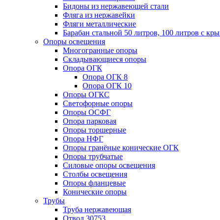
Бидоны из нержавеющей стали
Фляга из нержавейки
Фляги металлические
Барабан стальной 50 литров, 100 литров с к
Опоры освещения
Многогранные опоры
Складывающиеся опоры
Опора ОГК
Опора ОГК 8
Опора ОГК 10
Опоры ОГКС
Светофорные опоры
Опоры ОСФГ
Опора парковая
Опоры торшерные
Опора НФГ
Опоры гранёные конические ОГК
Опоры трубчатые
Силовые опоры освещения
Столбы освещения
Опоры фланцевые
Конические опоры
Трубы
Труба нержавеющая
Отвод 30753