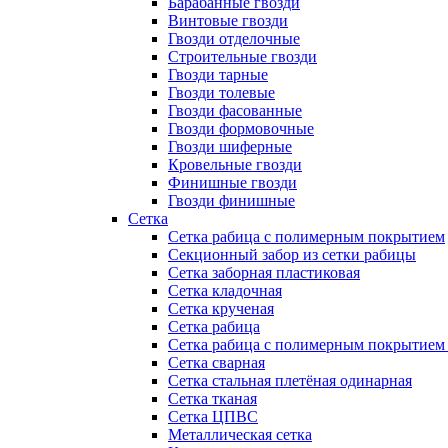
Барабанные гвозди
Винтовые гвозди
Гвозди отделочные
Строительные гвозди
Гвозди тарные
Гвозди толевые
Гвозди фасованные
Гвозди формовочные
Гвозди шиферные
Кровельные гвозди
Финишные гвозди
Гвозди финишные
Сетка
Сетка рабица с полимерным покрытием
Секционный забор из сетки рабицы
Сетка заборная пластиковая
Сетка кладочная
Сетка крученая
Сетка рабица
Сетка рабица с полимерным покрытием
Сетка сварная
Сетка стальная плетёная одинарная
Сетка тканая
Сетка ЦПВС
Металлическая сетка