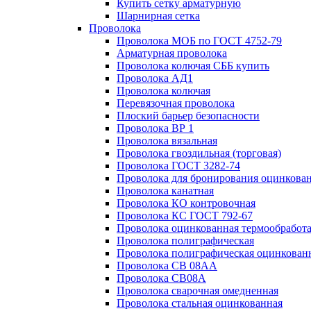
Купить сетку арматурную
Шарнирная сетка
Проволока
Проволока МОБ по ГОСТ 4752-79
Арматурная проволока
Проволока колючая СББ купить
Проволока АД1
Проволока колючая
Перевязочная проволока
Плоский барьер безопасности
Проволока ВР 1
Проволока вязальная
Проволока гвоздильная (торговая)
Проволока ГОСТ 3282-74
Проволока для бронирования оцинкова
Проволока канатная
Проволока КО контровочная
Проволока КС ГОСТ 792-67
Проволока оцинкованная термообработ
Проволока полиграфическая
Проволока полиграфическая оцинкован
Проволока СВ 08АА
Проволока СВ08А
Проволока сварочная омедненная
Проволока стальная оцинкованная