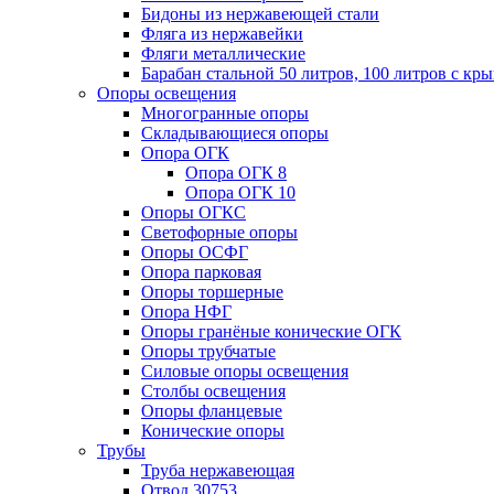
Бидоны из нержавеющей стали
Фляга из нержавейки
Фляги металлические
Барабан стальной 50 литров, 100 литров с к
Опоры освещения
Многогранные опоры
Складывающиеся опоры
Опора ОГК
Опора ОГК 8
Опора ОГК 10
Опоры ОГКС
Светофорные опоры
Опоры ОСФГ
Опора парковая
Опоры торшерные
Опора НФГ
Опоры гранёные конические ОГК
Опоры трубчатые
Силовые опоры освещения
Столбы освещения
Опоры фланцевые
Конические опоры
Трубы
Труба нержавеющая
Отвод 30753