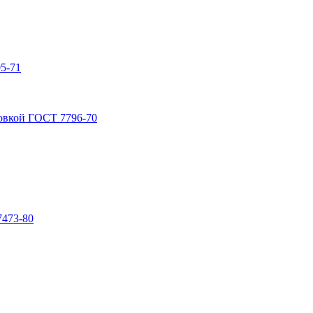
5-71
овкой ГОСТ 7796-70
7473-80