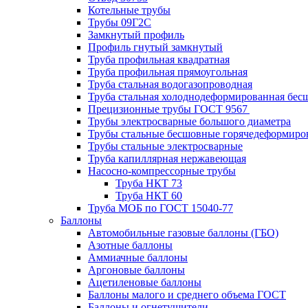
Котельные трубы
Трубы 09Г2С
Замкнутый профиль
Профиль гнутый замкнутый
Труба профильная квадратная
Труба профильная прямоугольная
Труба стальная водогазопроводная
Труба стальная холоднодеформированная бес
Прецизионные трубы ГОСТ 9567
Трубы электросварные большого диаметра
Трубы стальные бесшовные горячедеформиро
Трубы стальные электросварные
Труба капиллярная нержавеющая
Насосно-компрессорные трубы
Труба НКТ 73
Труба НКТ 60
Труба МОБ по ГОСТ 15040-77
Баллоны
Автомобильные газовые баллоны (ГБО)
Азотные баллоны
Аммиачные баллоны
Аргоновые баллоны
Ацетиленовые баллоны
Баллоны малого и среднего объема ГОСТ
Баллоны и огнетушители