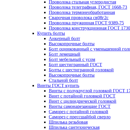
Проволока стальная углеродистая
Проволока телеграфная, ГОСТ 1668-73
Проволока термонеобработанная
Сварочная проволока св08г2с
Проволока пружинная ГОСТ 9389-75
Проволока конструкционная ГОСТ 1730
Купить болты
Анкерный болт
Высокопрочные болты
Болт оцинкованный с уменьшенной гол
Болт лемешный
Болт мебельный с усом
Болт шестигранный ГОСТ
Болты с шестигранной головкой
Высокопрочные болты
Стальной болт
Винты ГОСТ купить
Винты с полукруглой головкой ГОСТ 1
Винт с потайной головкой ГОСТ
Винт с цилиндрической головкой
Винты самонарезающие ГОСТ
Саморез с потайной головкой
Саморез с прессшайбой сверло
Шпилька резьбовая
Шпилька сантехническая