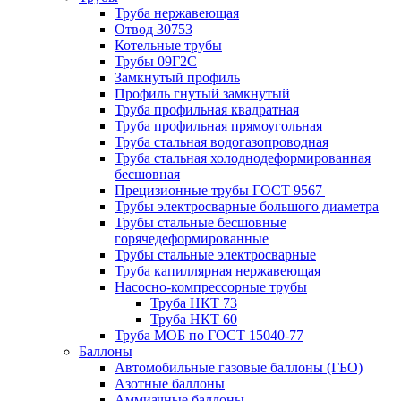
Труба нержавеющая
Отвод 30753
Котельные трубы
Трубы 09Г2С
Замкнутый профиль
Профиль гнутый замкнутый
Труба профильная квадратная
Труба профильная прямоугольная
Труба стальная водогазопроводная
Труба стальная холоднодеформированная
бесшовная
Прецизионные трубы ГОСТ 9567
Трубы электросварные большого диаметра
Трубы стальные бесшовные
горячедеформированные
Трубы стальные электросварные
Труба капиллярная нержавеющая
Насосно-компрессорные трубы
Труба НКТ 73
Труба НКТ 60
Труба МОБ по ГОСТ 15040-77
Баллоны
Автомобильные газовые баллоны (ГБО)
Азотные баллоны
Аммиачные баллоны