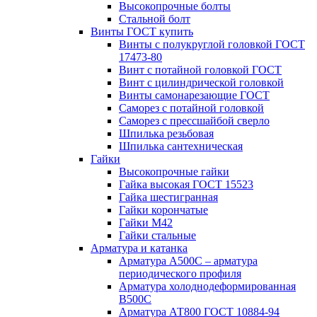
Высокопрочные болты
Стальной болт
Винты ГОСТ купить
Винты с полукруглой головкой ГОСТ
17473-80
Винт с потайной головкой ГОСТ
Винт с цилиндрической головкой
Винты самонарезающие ГОСТ
Саморез с потайной головкой
Саморез с прессшайбой сверло
Шпилька резьбовая
Шпилька сантехническая
Гайки
Высокопрочные гайки
Гайка высокая ГОСТ 15523
Гайка шестигранная
Гайки корончатые
Гайки М42
Гайки стальные
Арматура и катанка
Арматура А500С – арматура
периодического профиля
Арматура холоднодеформированная
В500С
Арматура АТ800 ГОСТ 10884-94