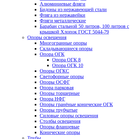
Алюминиевые фляги
Бидоны из нержавеющей стали
Фляга из нержавейки
Фляги металлические
Барабан стальной 50 литров, 100 литров с
крышкой Хлопок ГОСТ 5044-79
Опоры освещения
Многогранные опоры
Складывающиеся опоры
Опора ОГК
Опора ОГК 8
Опора ОГК 10
Опоры ОГКС
Светофорные опоры
Опоры ОСФГ
Опора парковая
Опоры торшерные
Опора НФГ
Опоры гранёные конические ОГК
Опоры трубчатые
Силовые опоры освещения
Столбы освещения
Опоры фланцевые
Конические опоры
Трубы