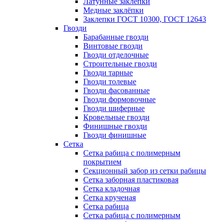
Латунные заклепки
Медные заклёпки
Заклепки ГОСТ 10300, ГОСТ 12643
Гвозди
Барабанные гвозди
Винтовые гвозди
Гвозди отделочные
Строительные гвозди
Гвозди тарные
Гвозди толевые
Гвозди фасованные
Гвозди формовочные
Гвозди шиферные
Кровельные гвозди
Финишные гвозди
Гвозди финишные
Сетка
Сетка рабица с полимерным
покрытием
Секционный забор из сетки рабицы
Сетка заборная пластиковая
Сетка кладочная
Сетка крученая
Сетка рабица
Сетка рабица с полимерным