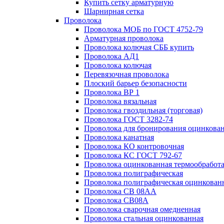
Купить сетку арматурную
Шарнирная сетка
Проволока
Проволока МОБ по ГОСТ 4752-79
Арматурная проволока
Проволока колючая СББ купить
Проволока АД1
Проволока колючая
Перевязочная проволока
Плоский барьер безопасности
Проволока ВР 1
Проволока вязальная
Проволока гвоздильная (торговая)
Проволока ГОСТ 3282-74
Проволока для бронирования оцинкова
Проволока канатная
Проволока КО контровочная
Проволока КС ГОСТ 792-67
Проволока оцинкованная термообработ
Проволока полиграфическая
Проволока полиграфическая оцинкован
Проволока СВ 08АА
Проволока СВ08А
Проволока сварочная омедненная
Проволока стальная оцинкованная