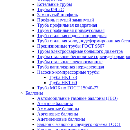
Котельные трубы
Трубы 09Г2С
Замкнутый профиль
Профиль гнутый замкнутый
Труба профильная квадратная
Труба профильная прямоугольная
Труба стальная водогазопроводная
Труба стальная холоднодеформированная бес
Прецизионные трубы ГОСТ 9567
Трубы электросварные большого диаметра
Трубы стальные бесшовные горячедеформиро
Трубы стальные электросварные
Труба капиллярная нержавеющая
Насосно-компрессорные трубы
Труба НКТ 73
Труба НКТ 60
Труба МОБ по ГОСТ 15040-77
Баллоны
Автомобильные газовые баллоны (ГБО)
Азотные баллоны
Аммиачные баллоны
Аргоновые баллоны
Ацетиленовые баллоны
Баллоны малого и среднего объема ГОСТ
Баллоны и огнетушители