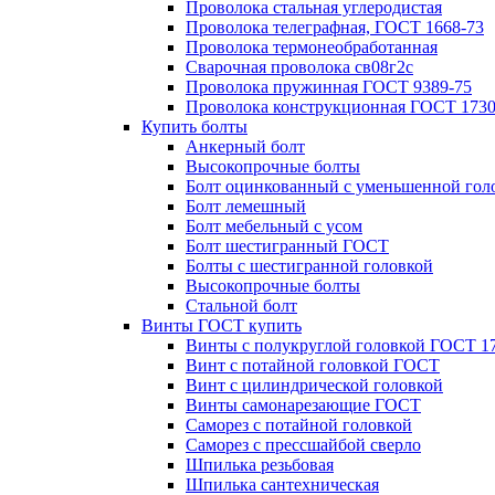
Проволока стальная углеродистая
Проволока телеграфная, ГОСТ 1668-73
Проволока термонеобработанная
Сварочная проволока св08г2с
Проволока пружинная ГОСТ 9389-75
Проволока конструкционная ГОСТ 1730
Купить болты
Анкерный болт
Высокопрочные болты
Болт оцинкованный с уменьшенной гол
Болт лемешный
Болт мебельный с усом
Болт шестигранный ГОСТ
Болты с шестигранной головкой
Высокопрочные болты
Стальной болт
Винты ГОСТ купить
Винты с полукруглой головкой ГОСТ 1
Винт с потайной головкой ГОСТ
Винт с цилиндрической головкой
Винты самонарезающие ГОСТ
Саморез с потайной головкой
Саморез с прессшайбой сверло
Шпилька резьбовая
Шпилька сантехническая