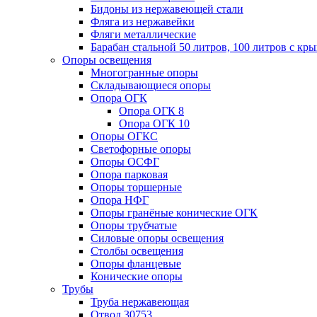
Бидоны из нержавеющей стали
Фляга из нержавейки
Фляги металлические
Барабан стальной 50 литров, 100 литров с к
Опоры освещения
Многогранные опоры
Складывающиеся опоры
Опора ОГК
Опора ОГК 8
Опора ОГК 10
Опоры ОГКС
Светофорные опоры
Опоры ОСФГ
Опора парковая
Опоры торшерные
Опора НФГ
Опоры гранёные конические ОГК
Опоры трубчатые
Силовые опоры освещения
Столбы освещения
Опоры фланцевые
Конические опоры
Трубы
Труба нержавеющая
Отвод 30753