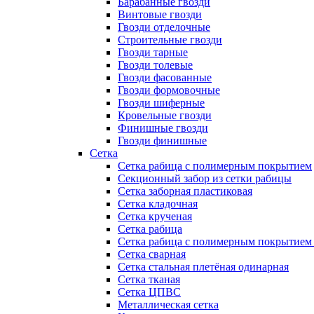
Барабанные гвозди
Винтовые гвозди
Гвозди отделочные
Строительные гвозди
Гвозди тарные
Гвозди толевые
Гвозди фасованные
Гвозди формовочные
Гвозди шиферные
Кровельные гвозди
Финишные гвозди
Гвозди финишные
Сетка
Сетка рабица с полимерным покрытием
Секционный забор из сетки рабицы
Сетка заборная пластиковая
Сетка кладочная
Сетка крученая
Сетка рабица
Сетка рабица с полимерным покрытием
Сетка сварная
Сетка стальная плетёная одинарная
Сетка тканая
Сетка ЦПВС
Металлическая сетка