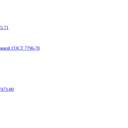
5-71
овкой ГОСТ 7796-70
7473-80