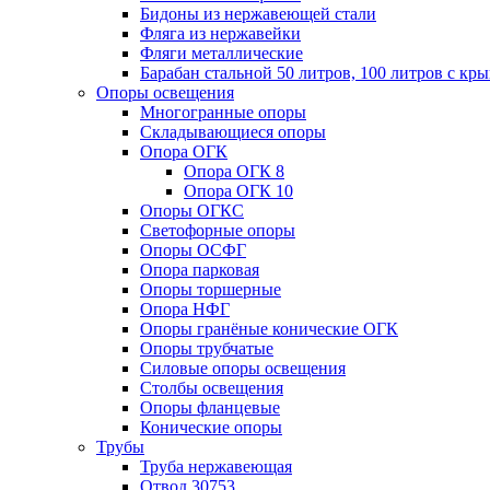
Бидоны из нержавеющей стали
Фляга из нержавейки
Фляги металлические
Барабан стальной 50 литров, 100 литров с к
Опоры освещения
Многогранные опоры
Складывающиеся опоры
Опора ОГК
Опора ОГК 8
Опора ОГК 10
Опоры ОГКС
Светофорные опоры
Опоры ОСФГ
Опора парковая
Опоры торшерные
Опора НФГ
Опоры гранёные конические ОГК
Опоры трубчатые
Силовые опоры освещения
Столбы освещения
Опоры фланцевые
Конические опоры
Трубы
Труба нержавеющая
Отвод 30753