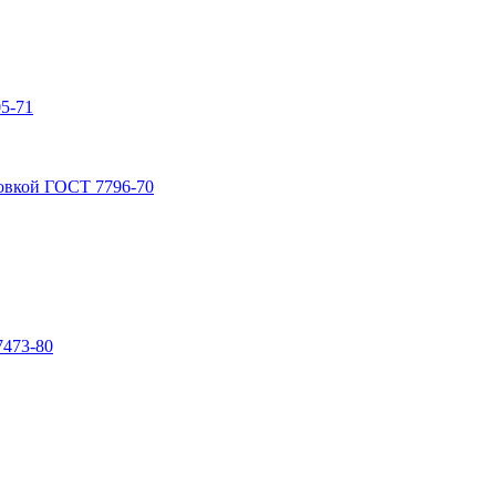
5-71
овкой ГОСТ 7796-70
7473-80