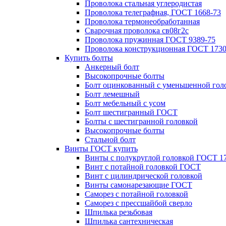
Проволока стальная углеродистая
Проволока телеграфная, ГОСТ 1668-73
Проволока термонеобработанная
Сварочная проволока св08г2с
Проволока пружинная ГОСТ 9389-75
Проволока конструкционная ГОСТ 1730
Купить болты
Анкерный болт
Высокопрочные болты
Болт оцинкованный с уменьшенной гол
Болт лемешный
Болт мебельный с усом
Болт шестигранный ГОСТ
Болты с шестигранной головкой
Высокопрочные болты
Стальной болт
Винты ГОСТ купить
Винты с полукруглой головкой ГОСТ 1
Винт с потайной головкой ГОСТ
Винт с цилиндрической головкой
Винты самонарезающие ГОСТ
Саморез с потайной головкой
Саморез с прессшайбой сверло
Шпилька резьбовая
Шпилька сантехническая