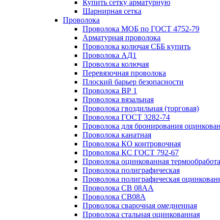
Купить сетку арматурную
Шарнирная сетка
Проволока
Проволока МОБ по ГОСТ 4752-79
Арматурная проволока
Проволока колючая СББ купить
Проволока АД1
Проволока колючая
Перевязочная проволока
Плоский барьер безопасности
Проволока ВР 1
Проволока вязальная
Проволока гвоздильная (торговая)
Проволока ГОСТ 3282-74
Проволока для бронирования оцинкова
Проволока канатная
Проволока КО контровочная
Проволока КС ГОСТ 792-67
Проволока оцинкованная термообработ
Проволока полиграфическая
Проволока полиграфическая оцинкован
Проволока СВ 08АА
Проволока СВ08А
Проволока сварочная омедненная
Проволока стальная оцинкованная