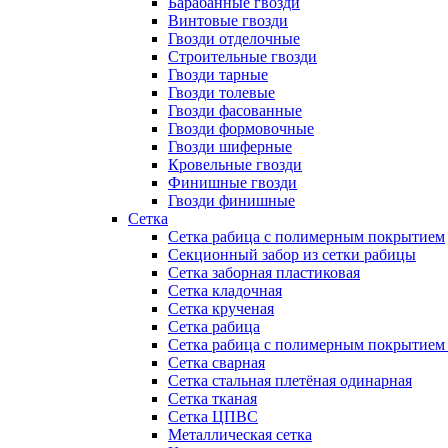
Барабанные гвозди
Винтовые гвозди
Гвозди отделочные
Строительные гвозди
Гвозди тарные
Гвозди толевые
Гвозди фасованные
Гвозди формовочные
Гвозди шиферные
Кровельные гвозди
Финишные гвозди
Гвозди финишные
Сетка
Сетка рабица с полимерным покрытием
Секционный забор из сетки рабицы
Сетка заборная пластиковая
Сетка кладочная
Сетка крученая
Сетка рабица
Сетка рабица с полимерным покрытием
Сетка сварная
Сетка стальная плетёная одинарная
Сетка тканая
Сетка ЦПВС
Металлическая сетка