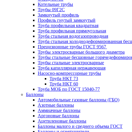
Котельные трубы
Трубы 09Г2С
Замкнутый профиль
Профиль гнутый замкнутый
Труба профильная квадратная
Труба профильная прямоугольная
Труба стальная водогазопроводная
Труба стальная холоднодеформированная бес
Прецизионные трубы ГОСТ 9567
Трубы электросварные большого диаметра
Трубы стальные бесшовные горячедеформиро
Трубы стальные электросварные
Труба капиллярная нержавеющая
Насосно-компрессорные трубы
Труба НКТ 73
Труба НКТ 60
Труба МОБ по ГОСТ 15040-77
Баллоны
Автомобильные газовые баллоны (ГБО)
Азотные баллоны
Аммиачные баллоны
Аргоновые баллоны
Ацетиленовые баллоны
Баллоны малого и среднего объема ГОСТ
Баллоны и огнетушители