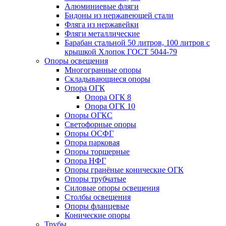
Алюминиевые фляги
Бидоны из нержавеющей стали
Фляга из нержавейки
Фляги металлические
Барабан стальной 50 литров, 100 литров с
крышкой Хлопок ГОСТ 5044-79
Опоры освещения
Многогранные опоры
Складывающиеся опоры
Опора ОГК
Опора ОГК 8
Опора ОГК 10
Опоры ОГКС
Светофорные опоры
Опоры ОСФГ
Опора парковая
Опоры торшерные
Опора НФГ
Опоры гранёные конические ОГК
Опоры трубчатые
Силовые опоры освещения
Столбы освещения
Опоры фланцевые
Конические опоры
Трубы