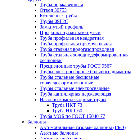
Труба нержавеющая
Отвод 30753
Котельные трубы
Трубы 09Г2С
Замкнутый профиль
Профиль гнутый замкнутый
Труба профильная квадратная
Труба профильная прямоугольная
Труба стальная водогазопроводная
Труба стальная холоднодеформированная
бесшовная
Прецизионные трубы ГОСТ 9567
Трубы электросварные большого диаметра
Трубы стальные бесшовные
горячедеформированные
Трубы стальные электросварные
Труба капиллярная нержавеющая
Насосно-компрессорные трубы
Труба НКТ 73
Труба НКТ 60
Труба МОБ по ГОСТ 15040-77
Баллоны
Автомобильные газовые баллоны (ГБО)
Азотные баллоны
Аммиачные баллоны