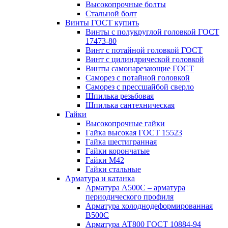
Высокопрочные болты
Стальной болт
Винты ГОСТ купить
Винты с полукруглой головкой ГОСТ
17473-80
Винт с потайной головкой ГОСТ
Винт с цилиндрической головкой
Винты самонарезающие ГОСТ
Саморез с потайной головкой
Саморез с прессшайбой сверло
Шпилька резьбовая
Шпилька сантехническая
Гайки
Высокопрочные гайки
Гайка высокая ГОСТ 15523
Гайка шестигранная
Гайки корончатые
Гайки М42
Гайки стальные
Арматура и катанка
Арматура А500С – арматура
периодического профиля
Арматура холоднодеформированная
В500С
Арматура АТ800 ГОСТ 10884-94