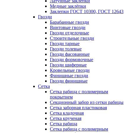
Латунные заклепки
Медные заклёпки
Заклепки ГОСТ 10300, ГОСТ 12643
Гвозди
Барабанные гвозди
Винтовые гвозди
Гвозди отделочные
Строительные гвозди
Гвозди тарные
Гвозди толевые
Гвозди фасованные
Гвозди формовочные
Гвозди шиферные
Кровельные гвозди
Финишные гвозди
Гвозди финишные
Сетка
Сетка рабица с полимерным
покрытием
Секционный забор из сетки рабицы
Сетка заборная пластиковая
Сетка кладочная
Сетка крученая
Сетка рабица
Сетка рабица с полимерным