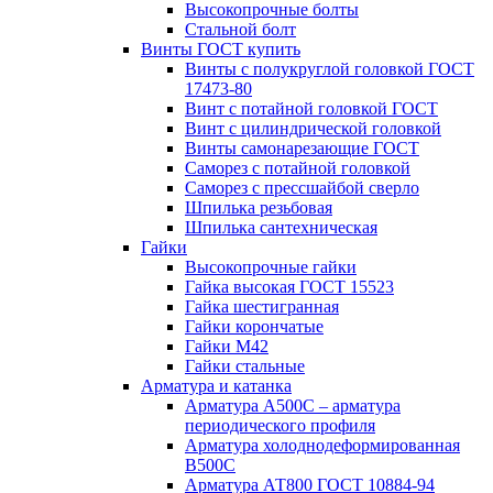
Высокопрочные болты
Стальной болт
Винты ГОСТ купить
Винты с полукруглой головкой ГОСТ
17473-80
Винт с потайной головкой ГОСТ
Винт с цилиндрической головкой
Винты самонарезающие ГОСТ
Саморез с потайной головкой
Саморез с прессшайбой сверло
Шпилька резьбовая
Шпилька сантехническая
Гайки
Высокопрочные гайки
Гайка высокая ГОСТ 15523
Гайка шестигранная
Гайки корончатые
Гайки М42
Гайки стальные
Арматура и катанка
Арматура А500С – арматура
периодического профиля
Арматура холоднодеформированная
В500С
Арматура АТ800 ГОСТ 10884-94