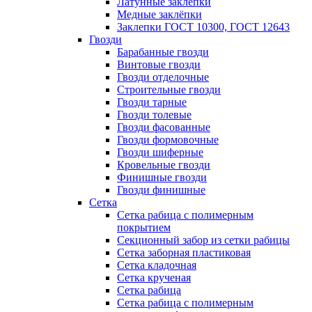
Латунные заклепки
Медные заклёпки
Заклепки ГОСТ 10300, ГОСТ 12643
Гвозди
Барабанные гвозди
Винтовые гвозди
Гвозди отделочные
Строительные гвозди
Гвозди тарные
Гвозди толевые
Гвозди фасованные
Гвозди формовочные
Гвозди шиферные
Кровельные гвозди
Финишные гвозди
Гвозди финишные
Сетка
Сетка рабица с полимерным
покрытием
Секционный забор из сетки рабицы
Сетка заборная пластиковая
Сетка кладочная
Сетка крученая
Сетка рабица
Сетка рабица с полимерным