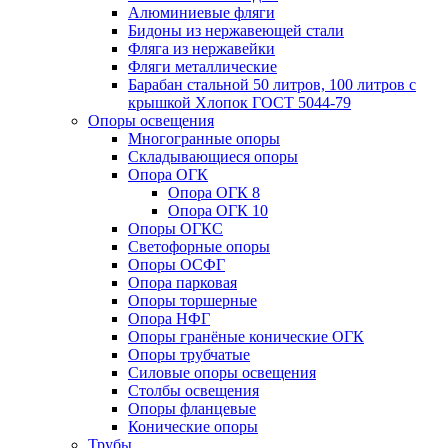
Алюминиевые фляги
Бидоны из нержавеющей стали
Фляга из нержавейки
Фляги металлические
Барабан стальной 50 литров, 100 литров с
крышкой Хлопок ГОСТ 5044-79
Опоры освещения
Многогранные опоры
Складывающиеся опоры
Опора ОГК
Опора ОГК 8
Опора ОГК 10
Опоры ОГКС
Светофорные опоры
Опоры ОСФГ
Опора парковая
Опоры торшерные
Опора НФГ
Опоры гранёные конические ОГК
Опоры трубчатые
Силовые опоры освещения
Столбы освещения
Опоры фланцевые
Конические опоры
Трубы