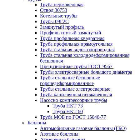
Труба нержавеющая
Отвод 30753
Котельные трубы
Трубы 09Г2С
Замкнутый профиль
Профиль гнутый замкнутый
Труба профильная квадратная
Труба профильная прямоугольная
Труба стальная водогазопроводная
Труба стальная холоднодеформированная
бесшовная
Прецизионные трубы ГОСТ 9567
Трубы электросварные большого диаметра
Трубы стальные бесшовные
горячедеформированные
Трубы стальные электросварные
Труба капиллярная нержавеющая
Насосно-компрессорные трубы
Труба НКТ 73
Труба НКТ 60
Труба МОБ по ГОСТ 15040-77
Баллоны
Автомобильные газовые баллоны (ГБО)
Азотные баллоны
Аммиачные баллоны