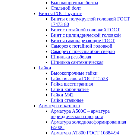
Высокопрочные болты
Стальной болт
Винты ГОСТ купить
Винты с полукруглой головкой ГОСТ
17473-80
Винт с потайной головкой ГОСТ
Винт с цилиндрической головкой
Винты самонарезающие ГОСТ
Саморез с потайной головкой
Саморез с прессшайбой сверло
Шпилька резьбовая
Шпилька сантехническая
Гайки
Высокопрочные гайки
Гайка высокая ГОСТ 15523
Гайка шестигранная
Гайки корончатые
Гайки М42
Гайки стальные
Арматура и катанка
Арматура А500С – арматура
периодического профиля
Арматура холоднодеформированная
В500С
Арматура АТ800 ГОСТ 10884-94