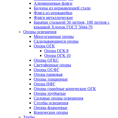
Алюминиевые фляги
Бидоны из нержавеющей стали
Фляга из нержавейки
Фляги металлические
Барабан стальной 50 литров, 100 литров с
крышкой Хлопок ГОСТ 5044-79
Опоры освещения
Многогранные опоры
Складывающиеся опоры
Опора ОГК
Опора ОГК 8
Опора ОГК 10
Опоры ОГКС
Светофорные опоры
Опоры ОСФГ
Опора парковая
Опоры торшерные
Опора НФГ
Опоры гранёные конические ОГК
Опоры трубчатые
Силовые опоры освещения
Столбы освещения
Опоры фланцевые
Конические опоры
Трубы