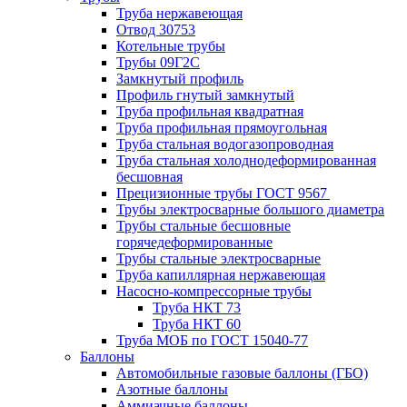
Труба нержавеющая
Отвод 30753
Котельные трубы
Трубы 09Г2С
Замкнутый профиль
Профиль гнутый замкнутый
Труба профильная квадратная
Труба профильная прямоугольная
Труба стальная водогазопроводная
Труба стальная холоднодеформированная
бесшовная
Прецизионные трубы ГОСТ 9567
Трубы электросварные большого диаметра
Трубы стальные бесшовные
горячедеформированные
Трубы стальные электросварные
Труба капиллярная нержавеющая
Насосно-компрессорные трубы
Труба НКТ 73
Труба НКТ 60
Труба МОБ по ГОСТ 15040-77
Баллоны
Автомобильные газовые баллоны (ГБО)
Азотные баллоны
Аммиачные баллоны