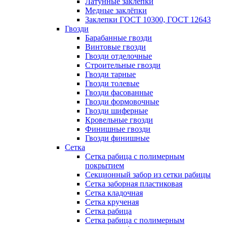
Латунные заклепки
Медные заклёпки
Заклепки ГОСТ 10300, ГОСТ 12643
Гвозди
Барабанные гвозди
Винтовые гвозди
Гвозди отделочные
Строительные гвозди
Гвозди тарные
Гвозди толевые
Гвозди фасованные
Гвозди формовочные
Гвозди шиферные
Кровельные гвозди
Финишные гвозди
Гвозди финишные
Сетка
Сетка рабица с полимерным
покрытием
Секционный забор из сетки рабицы
Сетка заборная пластиковая
Сетка кладочная
Сетка крученая
Сетка рабица
Сетка рабица с полимерным