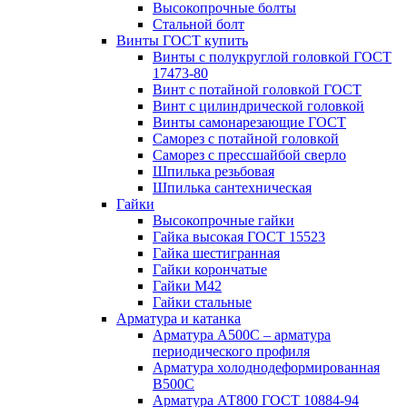
Высокопрочные болты
Стальной болт
Винты ГОСТ купить
Винты с полукруглой головкой ГОСТ
17473-80
Винт с потайной головкой ГОСТ
Винт с цилиндрической головкой
Винты самонарезающие ГОСТ
Саморез с потайной головкой
Саморез с прессшайбой сверло
Шпилька резьбовая
Шпилька сантехническая
Гайки
Высокопрочные гайки
Гайка высокая ГОСТ 15523
Гайка шестигранная
Гайки корончатые
Гайки М42
Гайки стальные
Арматура и катанка
Арматура А500С – арматура
периодического профиля
Арматура холоднодеформированная
В500С
Арматура АТ800 ГОСТ 10884-94