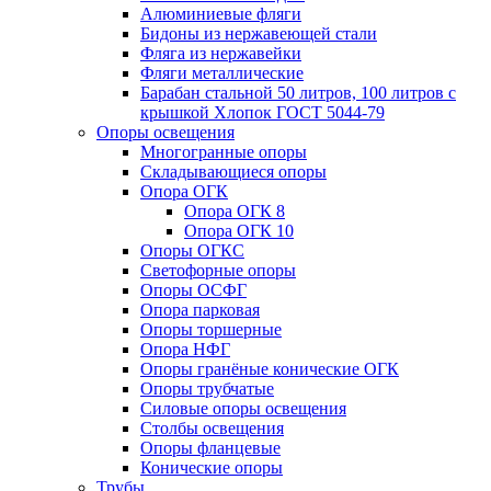
Алюминиевые фляги
Бидоны из нержавеющей стали
Фляга из нержавейки
Фляги металлические
Барабан стальной 50 литров, 100 литров с
крышкой Хлопок ГОСТ 5044-79
Опоры освещения
Многогранные опоры
Складывающиеся опоры
Опора ОГК
Опора ОГК 8
Опора ОГК 10
Опоры ОГКС
Светофорные опоры
Опоры ОСФГ
Опора парковая
Опоры торшерные
Опора НФГ
Опоры гранёные конические ОГК
Опоры трубчатые
Силовые опоры освещения
Столбы освещения
Опоры фланцевые
Конические опоры
Трубы