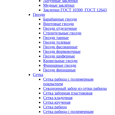
Латунные заклепки
Медные заклёпки
Заклепки ГОСТ 10300, ГОСТ 12643
Гвозди
Барабанные гвозди
Винтовые гвозди
Гвозди отделочные
Строительные гвозди
Гвозди тарные
Гвозди толевые
Гвозди фасованные
Гвозди формовочные
Гвозди шиферные
Кровельные гвозди
Финишные гвозди
Гвозди финишные
Сетка
Сетка рабица с полимерным
покрытием
Секционный забор из сетки рабицы
Сетка заборная пластиковая
Сетка кладочная
Сетка крученая
Сетка рабица
Сетка рабица с полимерным