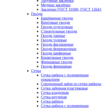
Латунные заклепки
Медные заклёпки
Заклепки ГОСТ 10300, ГОСТ 12643
Гвозди
Барабанные гвозди
Винтовые гвозди
Гвозди отделочные
Строительные гвозди
Гвозди тарные
Гвозди толевые
Гвозди фасованные
Гвозди формовочные
Гвозди шиферные
Кровельные гвозди
Финишные гвозди
Гвозди финишные
Сетка
Сетка рабица с полимерным
покрытием
Секционный забор из сетки рабицы
Сетка заборная пластиковая
Сетка кладочная
Сетка крученая
Сетка рабица
Сетка рабица с полимерным