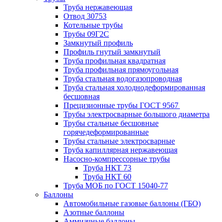
Труба нержавеющая
Отвод 30753
Котельные трубы
Трубы 09Г2С
Замкнутый профиль
Профиль гнутый замкнутый
Труба профильная квадратная
Труба профильная прямоугольная
Труба стальная водогазопроводная
Труба стальная холоднодеформированная
бесшовная
Прецизионные трубы ГОСТ 9567
Трубы электросварные большого диаметра
Трубы стальные бесшовные
горячедеформированные
Трубы стальные электросварные
Труба капиллярная нержавеющая
Насосно-компрессорные трубы
Труба НКТ 73
Труба НКТ 60
Труба МОБ по ГОСТ 15040-77
Баллоны
Автомобильные газовые баллоны (ГБО)
Азотные баллоны
Аммиачные баллоны