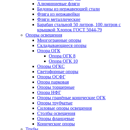
Алюминиевые фляги
Бидоны из нержавеющей стали
Фляга из нержавейки
Фляги металлические
Барабан стальной 50 литров, 100 литров с
крышкой Хлопок ГОСТ 5044-79
Опоры освещения
Многогранные опоры
Складывающиеся опоры
Опора ОГК
Опора ОГК 8
Опора ОГК 10
Опоры ОГКС
Светофорные опоры
Опоры ОСФГ
Опора парковая
Опоры торшерные
Опора НФГ
Опоры гранёные конические ОГК
Опоры трубчатые
Силовые опоры освещения
Столбы освещения
Опоры фланцевые
Конические опоры
Трубы