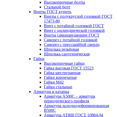
Высокопрочные болты
Стальной болт
Винты ГОСТ купить
Винты с полукруглой головкой ГОСТ
17473-80
Винт с потайной головкой ГОСТ
Винт с цилиндрической головкой
Винты самонарезающие ГОСТ
Саморез с потайной головкой
Саморез с прессшайбой сверло
Шпилька резьбовая
Шпилька сантехническая
Гайки
Высокопрочные гайки
Гайка высокая ГОСТ 15523
Гайка шестигранная
Гайки корончатые
Гайки М42
Гайки стальные
Арматура и катанка
Арматура А500С – арматура
периодического профиля
Арматура холоднодеформированная
В500С
Арматура АТ800 ГОСТ 10884-94