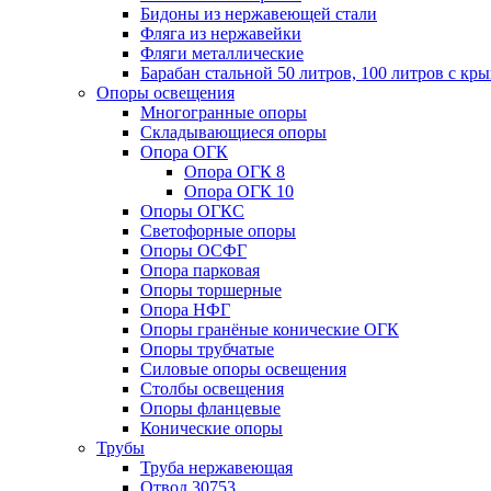
Бидоны из нержавеющей стали
Фляга из нержавейки
Фляги металлические
Барабан стальной 50 литров, 100 литров с к
Опоры освещения
Многогранные опоры
Складывающиеся опоры
Опора ОГК
Опора ОГК 8
Опора ОГК 10
Опоры ОГКС
Светофорные опоры
Опоры ОСФГ
Опора парковая
Опоры торшерные
Опора НФГ
Опоры гранёные конические ОГК
Опоры трубчатые
Силовые опоры освещения
Столбы освещения
Опоры фланцевые
Конические опоры
Трубы
Труба нержавеющая
Отвод 30753