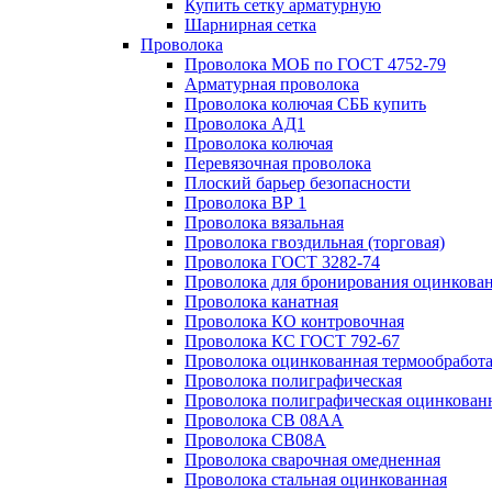
Купить сетку арматурную
Шарнирная сетка
Проволока
Проволока МОБ по ГОСТ 4752-79
Арматурная проволока
Проволока колючая СББ купить
Проволока АД1
Проволока колючая
Перевязочная проволока
Плоский барьер безопасности
Проволока ВР 1
Проволока вязальная
Проволока гвоздильная (торговая)
Проволока ГОСТ 3282-74
Проволока для бронирования оцинкова
Проволока канатная
Проволока КО контровочная
Проволока КС ГОСТ 792-67
Проволока оцинкованная термообработ
Проволока полиграфическая
Проволока полиграфическая оцинкован
Проволока СВ 08АА
Проволока СВ08А
Проволока сварочная омедненная
Проволока стальная оцинкованная