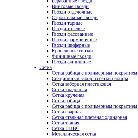
Барабанные гвозди
Винтовые гвозди
Гвозди отделочные
Строительные гвозди
Гвозди тарные
Гвозди толевые
Гвозди фасованные
Гвозди формовочные
Гвозди шиферные
Кровельные гвозди
Финишные гвозди
Гвозди финишные
Сетка
Сетка рабица с полимерным покрытием
Секционный забор из сетки рабицы
Сетка заборная пластиковая
Сетка кладочная
Сетка крученая
Сетка рабица
Сетка рабица с полимерным покрытием
Сетка сварная
Сетка стальная плетёная одинарная
Сетка тканая
Сетка ЦПВС
Металлическая сетка