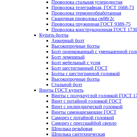
Проволока стальная углеродистая
Проволока телеграфная, ГОСТ 1668-73
Проволока термонеобработанная
Сварочная проволока св08г2с
Проволока пружинная ГОСТ 9389-75
Проволока конструкционная ГОСТ 1730
Купить болты
Анкерный болт
Высокопрочные болты
Болт оцинкованный с уменьшенной гол
Болт лемешный
Болт мебельный с усом
Болт шестигранный ГОСТ
Болты с шестигранной головкой
Высокопрочные болты
Стальной болт
Винты ГОСТ купить
Винты с полукруглой головкой ГОСТ 1
Винт с потайной головкой ГОСТ
Винт с цилиндрической головкой
Винты самонарезающие ГОСТ
Саморез с потайной головкой
Саморез с прессшайбой сверло
Шпилька резьбовая
Шпилька сантехническая