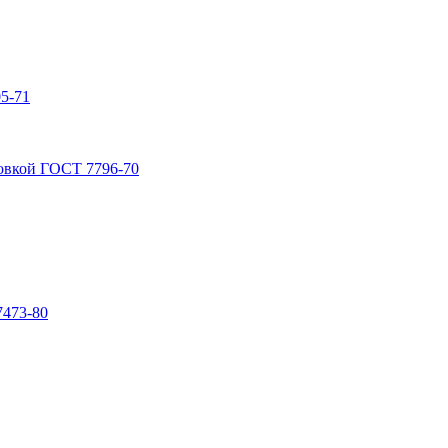
5-71
овкой ГОСТ 7796-70
7473-80