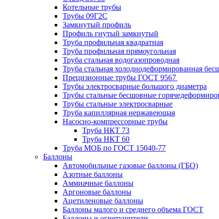
Котельные трубы
Трубы 09Г2С
Замкнутый профиль
Профиль гнутый замкнутый
Труба профильная квадратная
Труба профильная прямоугольная
Труба стальная водогазопроводная
Труба стальная холоднодеформированная бес
Прецизионные трубы ГОСТ 9567
Трубы электросварные большого диаметра
Трубы стальные бесшовные горячедеформиро
Трубы стальные электросварные
Труба капиллярная нержавеющая
Насосно-компрессорные трубы
Труба НКТ 73
Труба НКТ 60
Труба МОБ по ГОСТ 15040-77
Баллоны
Автомобильные газовые баллоны (ГБО)
Азотные баллоны
Аммиачные баллоны
Аргоновые баллоны
Ацетиленовые баллоны
Баллоны малого и среднего объема ГОСТ
Баллоны и огнетушители